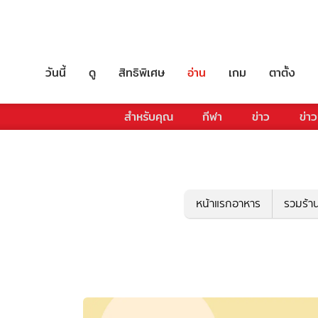
วันนี้
ดู
สิทธิพิเศษ
อ่าน
เกม
ตาตั้ง
สำหรับคุณ
กีฬา
ข่าว
ข่าว
หน้าแรกอาหาร
รวมร้า