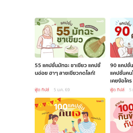
55 แคปชั่นมัทฉะ ชาเขียว แคปชั่
90 แคปชั่
นอ่อย ฮาๆ สายเขียวกดไลก์!
แคปชั่นคนโ
เคยง้อใคร
ฟู้ด ทิปส์
5 ม.ค. 69
ฟู้ด ทิปส์
5 