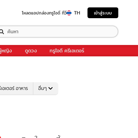
TH
เข้าสู่ระบบ
โหลดแอป
กล่องทรูไอดี ทีวี
ผู้หญิง
ดูดวง
ทรูไอดี ครีเอเตอร์
ีเอเตอร์ อาหาร
อื่นๆ