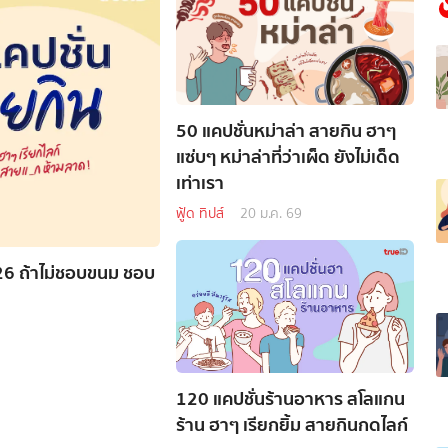
50 แคปชั่นหม่าล่า สายกิน ฮาๆ
แซ่บๆ หม่าล่าที่ว่าเผ็ด ยังไม่เด็ด
เท่าเรา
ฟู้ด ทิปส์
20 ม.ค. 69
26 ถ้าไม่ชอบขนม ชอบ
120 แคปชั่นร้านอาหาร สโลแกน
ร้าน ฮาๆ เรียกยิ้ม สายกินกดไลก์