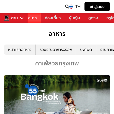
TH
เข้าสู่ระบบ
วงการเพลง
อ่าน
อาหาร
ท่องเที่ยว
ผู้หญิง
ดูดวง
ทรูไ
อาหาร
หน้าแรกอาหาร
รวมร้านอาหารอร่อย
บุฟเฟ่ต์
ร้านกา
คาเฟ่สวยกรุงเทพ