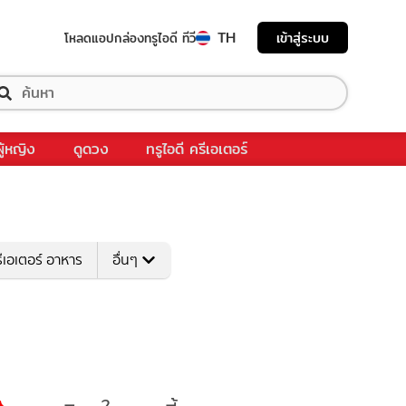
TH
เข้าสู่ระบบ
โหลดแอป
กล่องทรูไอดี ทีวี
ผู้หญิง
ดูดวง
ทรูไอดี ครีเอเตอร์
ีเอเตอร์ อาหาร
อื่นๆ