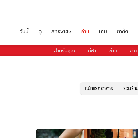
วันนี้
ดู
สิทธิพิเศษ
อ่าน
เกม
ตาตั้ง
สำหรับคุณ
กีฬา
ข่าว
ข่าว
หน้าแรกอาหาร
รวมร้า