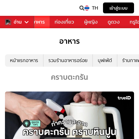
TH
เข้าสู่ระบบ
วงการเพลง
อ่าน
อาหาร
ท่องเที่ยว
ผู้หญิง
ดูดวง
ทรูไ
อาหาร
หน้าแรกอาหาร
รวมร้านอาหารอร่อย
บุฟเฟ่ต์
ร้านกา
คราบตะกรัน