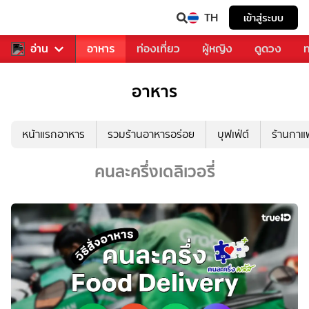
TH
เข้าสู่ระบบ
สารวงการเพลง
อ่าน
อาหาร
ท่องเที่ยว
ผู้หญิง
ดูดวง
ท
อาหาร
หน้าแรกอาหาร
รวมร้านอาหารอร่อย
บุฟเฟ่ต์
ร้านกา
คนละครึ่งเดลิเวอรี่