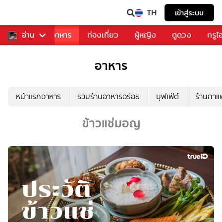
TH
เข้าสู่ระบบ
วงการเพลง
อ่าน
อาหาร
ท่องเที่ยว
ผู้หญิง
ดูดวง
ทรูไ
อาหาร
หน้าแรกอาหาร
รวมร้านอาหารอร่อย
บุฟเฟ่ต์
ร้านกา
ข้าวแช่มอญ