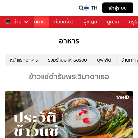
TH
เข้าสู่ระบบ
วงการเพลง
อ่าน
อาหาร
ท่องเที่ยว
ผู้หญิง
ดูดวง
ทรูไ
อาหาร
หน้าแรกอาหาร
รวมร้านอาหารอร่อย
บุฟเฟ่ต์
ร้านกา
ข้าวแช่ตำรับพระวิมาดาเธอ