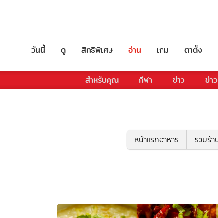
วันนี้
ดู
สิทธิพิเศษ
อ่าน
เกม
ตาตั้ง
สำหรับคุณ
กีฬา
ข่าว
ข่าว
หน้าแรกอาหาร
รวมร้า