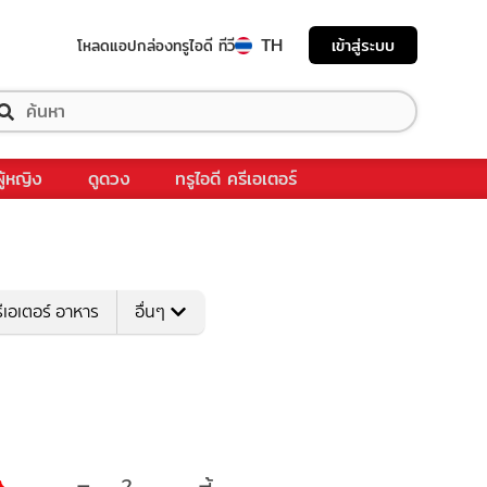
TH
เข้าสู่ระบบ
โหลดแอป
กล่องทรูไอดี ทีวี
ผู้หญิง
ดูดวง
ทรูไอดี ครีเอเตอร์
ีเอเตอร์ อาหาร
อื่นๆ