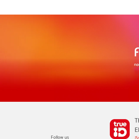
T
E
Follow us
อ