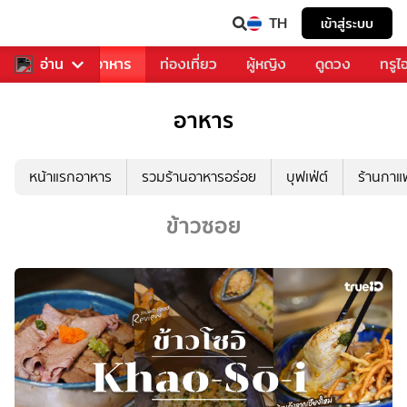
TH
เข้าสู่ระบบ
วงการเพลง
อ่าน
อาหาร
ท่องเที่ยว
ผู้หญิง
ดูดวง
ทรูไ
อาหาร
หน้าแรกอาหาร
รวมร้านอาหารอร่อย
บุฟเฟ่ต์
ร้านกา
ข้าวซอย