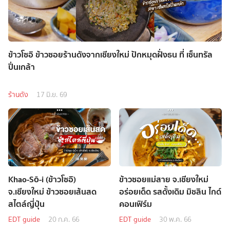
ข้าวโซอิ ข้าวซอยร้านดังจากเชียงใหม่ ปักหมุดฝั่งธน ที่ เซ็นทรัล
ปิ่นเกล้า
ร้านดัง
17 มิ.ย. 69
Khao-Sō-i (ข้าวโซอิ)
ข้าวซอยแม่สาย จ.เชียงใหม่
จ.เชียงใหม่ ข้าวซอยเส้นสด
อร่อยเด็ด รสดั้งเดิม มิชลิน ไกด์
สไตล์ญี่ปุ่น
คอนเฟิร์ม
EDT guide
20 ก.ค. 66
EDT guide
30 พ.ค. 66