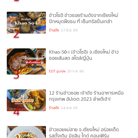
ข้าวโซอิ ข้าวซอยร้านดังจากเชียงใหม่
ปักหมุดฝั่งธน ที่ เซ็นทรัลปิ่นเกล้า
2
ร้านดัง
17 มิ.ย. 69
Khao-Sō-i (ข้าวโซอิ) จ.เชียงใหม่ ข้าว
ซอยเส้นสด สไตล์ญี่ปุ่น
3
EDT guide
20 ก.ค. 66
12 ร้านข้าวซอย เจ้าดัง ร้านอาหารเหนือ
กรุงเทพ อัปเดต 2023 ลำแต๊เจ้า!
4
ร้านดัง
14 ส.ค. 65
ข้าวซอยแม่สาย จ.เชียงใหม่ อร่อยเด็ด
รสดั้งเดิม มิชลิน ไกด์ คอนเฟิร์ม