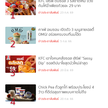
KFC เสิร์ฟ ดิปซอส 3 รสชาติใหม่ จ้วง
กันให้ฉ่ำเพียงถ้วยละ 29 บาท
1
ข่าวประชาสัมพันธ์
23 ก.ค. 69
คาเฟ่ อเมซอน เปิดตัว 3 เมนูสายเฮลตี้
OMG! อร่อยครบจบที่นมโอ๊ต
2
ข่าวประชาสัมพันธ์
5 ก.ย. 66
KFC เอาใจคนคลั่งซอส เสิร์ฟ “Sassy
Dip” ซอสดิปมาโยสุดนัวใหม่ล่าสุด
3
ข่าวประชาสัมพันธ์
20 มิ.ย. 69
Chick Pea ถั่วลูกไก่ พร้อมประโยชน์ 4
ว้าว ที่ดีต่อสุขภาพแบบคาดไม่ถึง
4
ข่าวประชาสัมพันธ์
20 ก.ย. 66