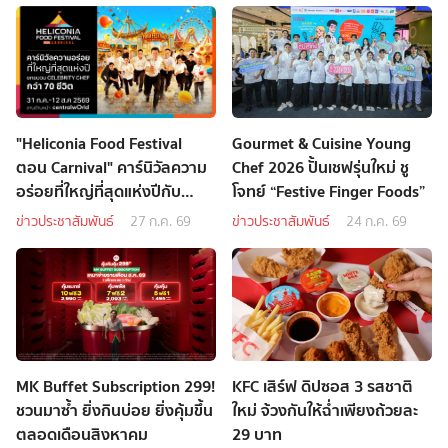
"Heliconia Food Festival
Gourmet & Cuisine Young
ตอน Carnival" คาร์นิวัลความ
Chef 2026 ปั้นเชฟรุ่นใหม่ ชู
อร่อยที่ใหญ่ที่สุดแห่งปีกับ
โจทย์ “Festive Finger Foods”
Celebrity Chef กว่า 70 ชีวิต
ข่าวประชาสัมพันธ์
27 ก.ค. 69
ข่าวประชาสัมพันธ์
24 ก.ค. 69
MK Buffet Subscription 299!
KFC เสิร์ฟ ดิปซอส 3 รสชาติ
ชวนมาซ้ำ ยิ่งกินบ่อย ยิ่งคุ้มขึ้น
ใหม่ จ้วงกันให้ฉ่ำเพียงถ้วยละ
ตลอดเดือนสิงหาคม
29 บาท