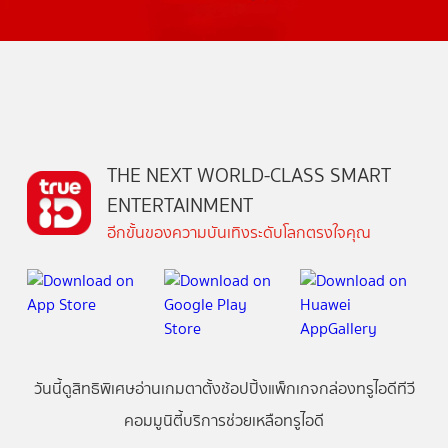
THE NEXT WORLD-CLASS SMART
ENTERTAINMENT
อีกขั้นของความบันเทิงระดับโลกตรงใจคุณ
วันนี้
ดู
สิทธิพิเศษ
อ่าน
เกม
ตาตั้ง
ช้อปปิ้ง
แพ็กเกจ
กล่องทรูไอดีทีวี
คอมมูนิตี้
บริการช่วยเหลือทรูไอดี