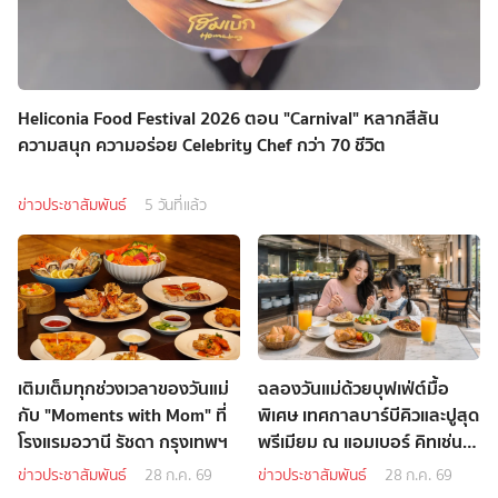
Heliconia Food Festival 2026 ตอน "Carnival" หลากสีสัน
ความสนุก ความอร่อย Celebrity Chef กว่า 70 ชีวิต
ข่าวประชาสัมพันธ์
5 วันที่แล้ว
เติมเต็มทุกช่วงเวลาของวันแม่
ฉลองวันแม่ด้วยบุฟเฟ่ต์มื้อ
กับ "Moments with Mom" ที่
พิเศษ เทศกาลบาร์บีคิวและปูสุด
โรงแรมอวานี รัชดา กรุงเทพฯ
พรีเมียม ณ แอมเบอร์ คิทเช่น
โรงแรมหัวหิน แมริออท รีสอร์ท
ข่าวประชาสัมพันธ์
28 ก.ค. 69
ข่าวประชาสัมพันธ์
28 ก.ค. 69
และ สปา