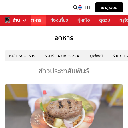
TH
เข้าสู่ระบบ
วงการเพลง
อ่าน
อาหาร
ท่องเที่ยว
ผู้หญิง
ดูดวง
ทรูไ
อาหาร
หน้าแรกอาหาร
รวมร้านอาหารอร่อย
บุฟเฟ่ต์
ร้านกา
ข่าวประชาสัมพันธ์