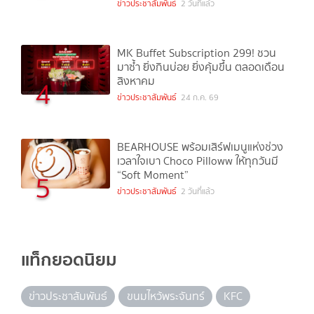
ข่าวประชาสัมพันธ์
2 วันที่แล้ว
MK Buffet Subscription 299! ชวน
มาซ้ำ ยิ่งกินบ่อย ยิ่งคุ้มขึ้น ตลอดเดือน
สิงหาคม
4
ข่าวประชาสัมพันธ์
24 ก.ค. 69
BEARHOUSE พร้อมเสิร์ฟเมนูแห่งช่วง
เวลาใจเบา Choco Pilloww ให้ทุกวันมี
“Soft Moment”
5
ข่าวประชาสัมพันธ์
2 วันที่แล้ว
แท็กยอดนิยม
ข่าวประชาสัมพันธ์
ขนมไหว้พระจันทร์
KFC