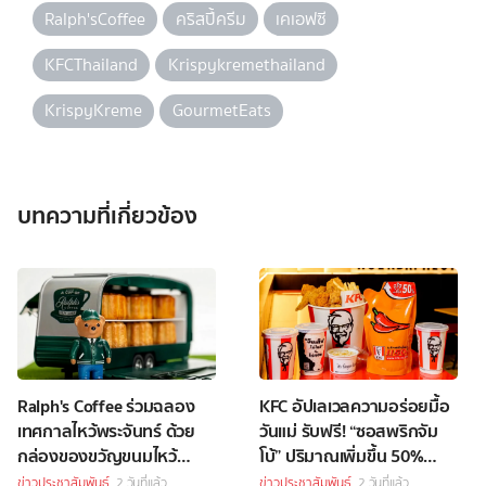
Ralph'sCoffee
คริสปี้ครีม
เคเอฟซี
KFCThailand
Krispykremethailand
KrispyKreme
GourmetEats
บทความที่เกี่ยวข้อง
Ralph's Coffee ร่วมฉลอง
KFC อัปเลเวลความอร่อยมื้อ
เทศกาลไหว้พระจันทร์ ด้วย
วันแม่ รับฟรี! “ซอสพริกจัม
กล่องของขวัญขนมไหว้
โบ้” ปริมาณเพิ่มขึ้น 50%
พระจันทร์สุดพิเศษ
เพียงซื้อชุดบักเก็ตที่ร่วม
ข่าวประชาสัมพันธ์
2 วันที่แล้ว
ข่าวประชาสัมพันธ์
2 วันที่แล้ว