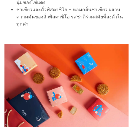
นุ่มของไข่แดง
ชาเขียวและถั่วพิสตาชิโอ – หอมกลิ่นชาเขียว ผสาน
ความมันของถั่วพิสตาชิโอ รสชาติร่วมสมัยที่ลงตัวใน
ทุกคำ