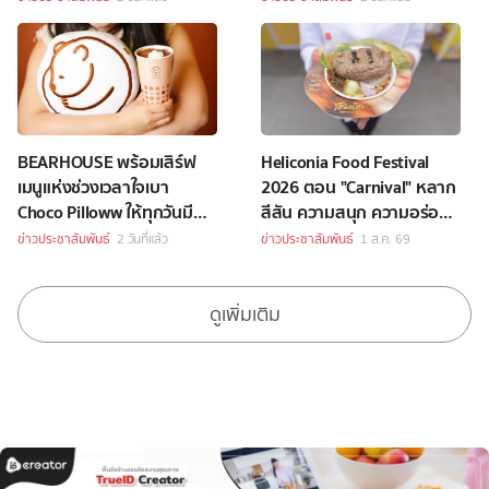
รายการราคา 349 บาทขึ้นไป
BEARHOUSE พร้อมเสิร์ฟ
Heliconia Food Festival
เมนูแห่งช่วงเวลาใจเบา
2026 ตอน "Carnival" หลาก
Choco Pilloww ให้ทุกวันมี
สีสัน ความสนุก ความอร่อย
“Soft Moment”
Celebrity Chef กว่า 70 ชีวิต
ข่าวประชาสัมพันธ์
2 วันที่แล้ว
ข่าวประชาสัมพันธ์
1 ส.ค. 69
ดูเพิ่มเติม