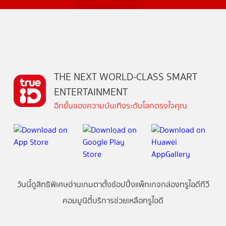
THE NEXT WORLD-CLASS SMART
ENTERTAINMENT
อีกขั้นของความบันเทิงระดับโลกตรงใจคุณ
วันนี้
ดู
สิทธิพิเศษ
อ่าน
เกม
ตาตั้ง
ช้อปปิ้ง
แพ็กเกจ
กล่องทรูไอดีทีวี
คอมมูนิตี้
บริการช่วยเหลือทรูไอดี