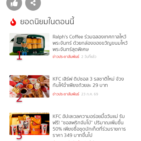
ยอดนิยมในตอนนี้
Ralph's Coffee ร่วมฉลองเทศกาลไหว้
พระจันทร์ ด้วยกล่องของขวัญขนมไหว้
พระจันทร์สุดพิเศษ
1
ข่าวประชาสัมพันธ์
2 วันที่แล้ว
KFC เสิร์ฟ ดิปซอส 3 รสชาติใหม่ จ้วง
กันให้ฉ่ำเพียงถ้วยละ 29 บาท
2
ข่าวประชาสัมพันธ์
23 ก.ค. 69
KFC อัปเลเวลความอร่อยมื้อวันแม่ รับ
ฟรี! “ซอสพริกจัมโบ้” ปริมาณเพิ่มขึ้น
50% เพียงซื้อชุดบักเก็ตที่ร่วมรายการ
3
ราคา 349 บาทขึ้นไป