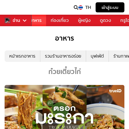
TH
เข้าสู่ระบบ
วงการเพลง
อ่าน
อาหาร
ท่องเที่ยว
ผู้หญิง
ดูดวง
ทรูไ
อาหาร
หน้าแรกอาหาร
รวมร้านอาหารอร่อย
บุฟเฟ่ต์
ร้านกา
ก๋วยเตี๋ยวไก่