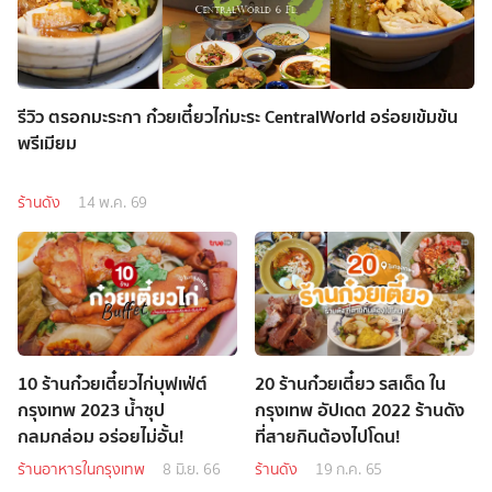
รีวิว ตรอกมะระกา ก๋วยเตี๋ยวไก่มะระ CentralWorld อร่อยเข้มข้น
พรีเมียม
ร้านดัง
14 พ.ค. 69
10 ร้านก๋วยเตี๋ยวไก่บุฟเฟ่ต์
20 ร้านก๋วยเตี๋ยว รสเด็ด ใน
กรุงเทพ 2023 น้ำซุป
กรุงเทพ อัปเดต 2022 ร้านดัง
กลมกล่อม อร่อยไม่อั้น!
ที่สายกินต้องไปโดน!
ร้านอาหารในกรุงเทพ
8 มิ.ย. 66
ร้านดัง
19 ก.ค. 65