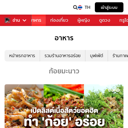
TH
เข้าสู่ระบบ
วงการเพลง
อ่าน
อาหาร
ท่องเที่ยว
ผู้หญิง
ดูดวง
ทรูไ
อาหาร
หน้าแรกอาหาร
รวมร้านอาหารอร่อย
บุฟเฟ่ต์
ร้านกา
ก้อยมะนาว