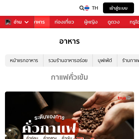
TH
เข้าสู่ระบบ
วงการเพลง
อ่าน
อาหาร
ท่องเที่ยว
ผู้หญิง
ดูดวง
ทรูไ
อาหาร
หน้าแรกอาหาร
รวมร้านอาหารอร่อย
บุฟเฟ่ต์
ร้านกา
กาแฟคั่วเข้ม