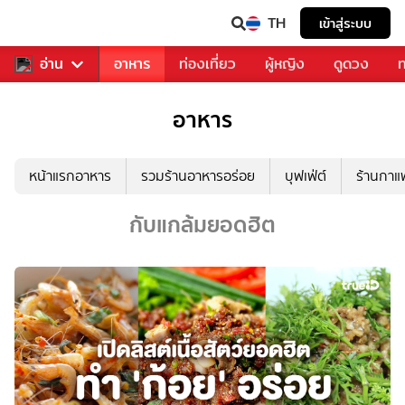
TH
เข้าสู่ระบบ
สารวงการเพลง
อ่าน
อาหาร
ท่องเที่ยว
ผู้หญิง
ดูดวง
ท
อาหาร
หน้าแรกอาหาร
รวมร้านอาหารอร่อย
บุฟเฟ่ต์
ร้านกา
กับแกล้มยอดฮิต