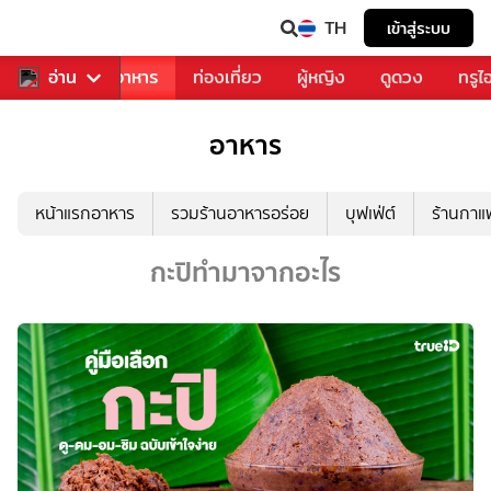
TH
เข้าสู่ระบบ
วงการเพลง
อ่าน
อาหาร
ท่องเที่ยว
ผู้หญิง
ดูดวง
ทรูไ
อาหาร
หน้าแรกอาหาร
รวมร้านอาหารอร่อย
บุฟเฟ่ต์
ร้านกา
กะปิทำมาจากอะไร