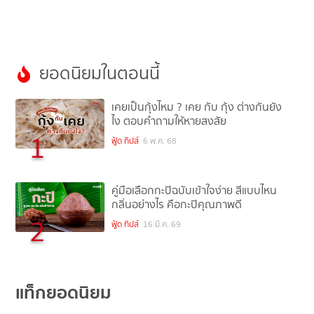
ยอดนิยมในตอนนี้
เคยเป็นกุ้งไหม ? เคย กับ กุ้ง ต่างกันยัง
ไง ตอบคำถามให้หายสงสัย
1
ฟู้ด ทิปส์
6 พ.ค. 68
คู่มือเลือกกะปิฉบับเข้าใจง่าย สีแบบไหน
กลิ่นอย่างไร คือกะปิคุณภาพดี
2
ฟู้ด ทิปส์
16 มี.ค. 69
แท็กยอดนิยม