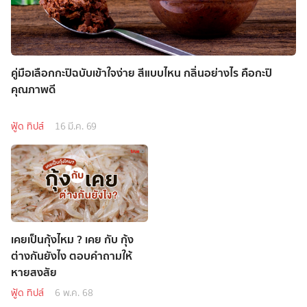
คู่มือเลือกกะปิฉบับเข้าใจง่าย สีแบบไหน กลิ่นอย่างไร คือกะปิ
คุณภาพดี
ฟู้ด ทิปส์
16 มี.ค. 69
เคยเป็นกุ้งไหม ? เคย กับ กุ้ง
ต่างกันยังไง ตอบคำถามให้
หายสงสัย
ฟู้ด ทิปส์
6 พ.ค. 68