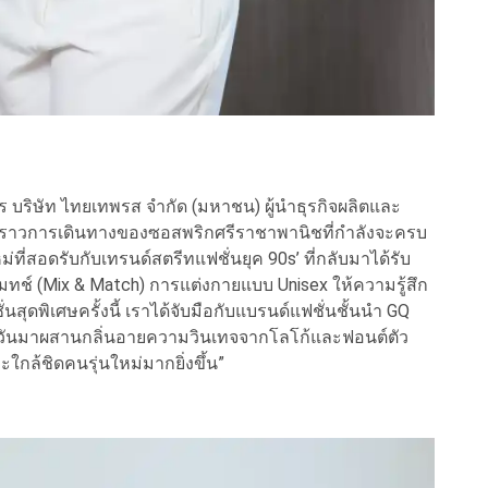
 บริษัท ไทยเทพรส จำกัด (มหาชน) ผู้นำธุรกิจผลิตและ
่องราวการเดินทางของซอสพริกศรีราชาพานิชที่กำลังจะครบ
ี่สอดรับกับเทรนด์สตรีทแฟชั่นยุค 90s’ ที่กลับมาได้รับ
แมทช์ (Mix & Match) การแต่งกายแบบ Unisex ให้ความรู้สึก
ุดพิเศษครั้งนี้ เราได้จับมือกับแบรนด์แฟชั่นชั้นนำ GQ
ทุกวันมาผสานกลิ่นอายความวินเทจจากโลโก้และฟอนต์ตัว
ใกล้ชิดคนรุ่นใหม่มากยิ่งขึ้น”