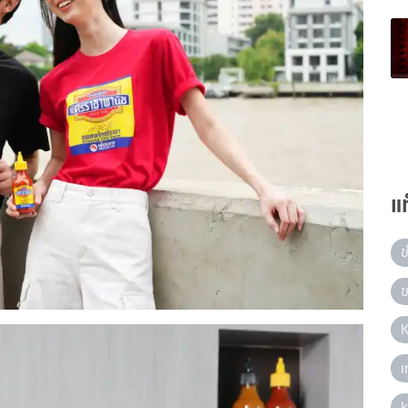
แ
ข
ข
เ