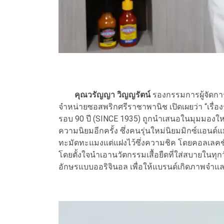
คุณวรัญญา วิญญรัตน์
รองกรรมการผู้จัดการ
จำหน่ายซอสพริกศรีราชาพานิช เปิดเผยว่า “เรื
รอบ 90 ปี (SINCE 1935) ถูกนำเสนอในมุมมองใหม่ท
ความนิยมอีกครั้ง ซึ่งคนรุ่นใหม่นิยมมิกซ์แอนด์
ทะมัดทะแมงแต่แฝงไว้ซึ่งความชิค โดยคอลเลคชั่นส
โดยตั้งใจนำเอานวัตกรรมเสื้อยืดที่ใส่สบายใน
อักษรแบบออริจินอล เพื่อให้แบรนด์เกิดภาพจำและ