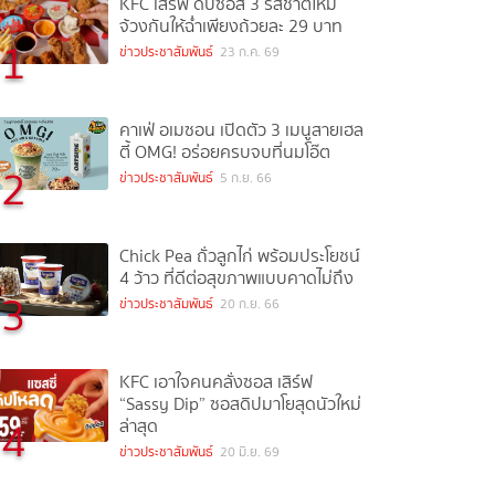
KFC เสิร์ฟ ดิปซอส 3 รสชาติใหม่
จ้วงกันให้ฉ่ำเพียงถ้วยละ 29 บาท
1
ข่าวประชาสัมพันธ์
23 ก.ค. 69
คาเฟ่ อเมซอน เปิดตัว 3 เมนูสายเฮล
ตี้ OMG! อร่อยครบจบที่นมโอ๊ต
2
ข่าวประชาสัมพันธ์
5 ก.ย. 66
Chick Pea ถั่วลูกไก่ พร้อมประโยชน์
4 ว้าว ที่ดีต่อสุขภาพแบบคาดไม่ถึง
3
ข่าวประชาสัมพันธ์
20 ก.ย. 66
KFC เอาใจคนคลั่งซอส เสิร์ฟ
“Sassy Dip” ซอสดิปมาโยสุดนัวใหม่
4
ล่าสุด
ข่าวประชาสัมพันธ์
20 มิ.ย. 69