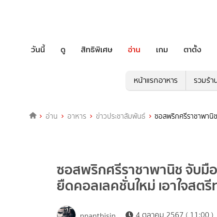
วันนี้
ดู
สิทธิพิเศษ
อ่าน
เกม
ตาตั้ง
หน้าแรกอาหาร
รวมร้า
อ่าน
อาหาร
ข่าวประชาสัมพันธ์
ซอสพริกศรีราชาพานิช จ
ซอสพริกศรีราชาพานิช จับมือแบ
ยืดคอลเลคชั่นใหม่ เอาใจสตรี
4 ตุลาคม 2567 ( 11:00 )
nnanthisin