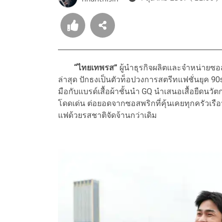
“ไทยเทพรส”
ผู้นำธุรกิจผลิตและจำหน่ายซอส
ล่าสุด ปักธงเป็นตัวท็อปวงการสตรีทแฟชั่นยุค 90
มือกับแบรด์เสื้อผ้าชั้นนำ GQ นำเสนอเสื้อยืดน
โดดเด่น ต่อยอดจากซอสพริกที่คุ้นเคยทุกครัวเร
แฟด้วยรสชาติจัดจ้านกว่าเดิม