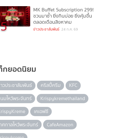
MK Buffet Subscription 299!
ชวนมาซ้ำ ยิ่งกินบ่อย ยิ่งคุ้มขึ้น
5
ตลอดเดือนสิงหาคม
ข่าวประชาสัมพันธ์
24 ก.ค. 69
ท็กยอดนิยม
่าวประชาสัมพันธ์
คริสปี้ครีม
KFC
นมไหว้พระจันทร์
Krispykremethailand
KrispyKreme
เคเอฟซี
ทศกาลไหว้พระจันทร์
CafeAmazon
krispykreme