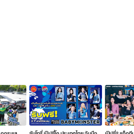
ลุกกระแส
ซันโทรี่ เป๊ปซี่โค ประเทศไทย จับมือ
เป๊ปซี่® แท็ก