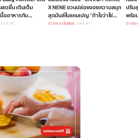
สดชื่น เติมเต็ม
X NENE ชวนปล่อยจอยความสนุก
ปรับล
มื้ออาหารกับ
สุดมันส์ในแคมเปญ “ถ้าใจว่าใช่
พร้อ
หนก็อร่อย ถ้ามีเป๊ป
ต้องเป๊ปซี่ ซ่าหน่อยมั้ย?”
แรกใ
7 ก.ค. 67
ข่าวประชาสัมพันธ์
2 พ.ค. 67
ข่าวประ