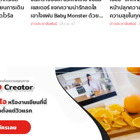
ี่ยนการเดิน
เชสเตอร์ แจกความน่ารักสดใส
หน้าปลุกความ
ดไวรัล
เอาใจแฟน Baby Monster ด้วย
ความสุขในทุก
แคมเปญสุดพิเศษ
แคมเปญ “มื้อไ
ข่าวประชาสัมพันธ์
18 ก.ย. 67
ข่าวประชาสัมพันธ์
2
ซี่”