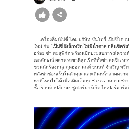
เครื่องดื่มเป๊ปซี่ โดย บริษัท ซันโทรี่ เป๊ปซี่โ
ใหม่ กับ
“เป๊ปซี่ อิเล็กทริก ไม่มีน้ำตาล กลิ่นซิ
อร่อย ซ่า ทะลุพิกัด พร้อมเปิดประสบการณ์ความจึ
เอกลักษณ์ ผสานรสชาติสุดเริ่ดที่ทั้งซ่า สดชื่น 
ชวนนักร้องหนุ่มสุดฮอต นนท์ ธนนท์ จำเริญ พร
พลังซ่าซ่อนเร้นในตัวคุณ และเดินหน้าสาดความสน
หาที่ไหนไม่ได้ เพื่อเติมเต็มทุกช่วงเวลาความซ
ซื้อ ร้านค้าปลีก-ส่ง ซูเปอร์มาร์เก็ต ไฮเปอร์มาร