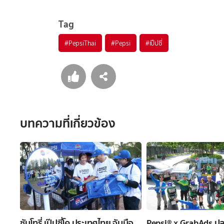
Tag
#
PepsiThai
#
Pepsi
#
เป๊ปซี่
บทความที่เกี่ยวข้อง
ซันโทรี่ เป๊ปซี่โค ประเทศไทย จับมือ
Pepsi® x GrabAds ป