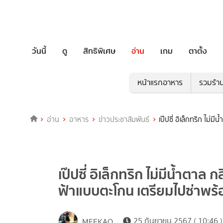
วันนี้
ดู
สิทธิพิเศษ
อ่าน
เกม
ตาตั้ง
หน้าแรกอาหาร
รวมร้า
อ่าน
อาหาร
ข่าวประชาสัมพันธ์
เป๊ปซี่ อิเล็กทริก ไม่ม
เป๊ปซี่ อิเล็กทริก ไม่มีน้ำตาล 
ฟ้าแบบตะโกน เตรียมไปซ่าพร้อม
25 กันยายน 2567 ( 10:46 )
MEEKAO