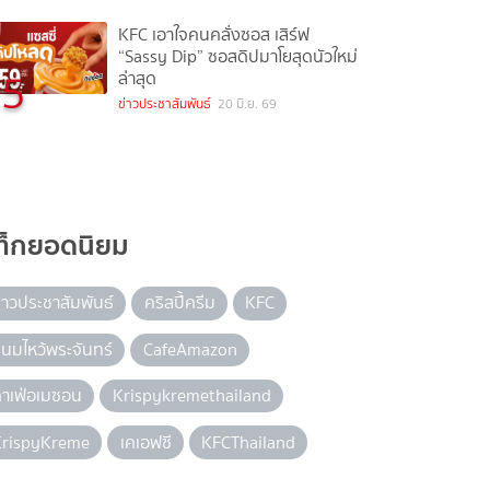
KFC เอาใจคนคลั่งซอส เสิร์ฟ
“Sassy Dip” ซอสดิปมาโยสุดนัวใหม่
5
ล่าสุด
ข่าวประชาสัมพันธ์
20 มิ.ย. 69
ท็กยอดนิยม
่าวประชาสัมพันธ์
คริสปี้ครีม
KFC
นมไหว้พระจันทร์
CafeAmazon
าเฟ่อเมซอน
Krispykremethailand
KrispyKreme
เคเอฟซี
KFCThailand