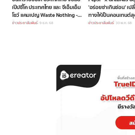
เป๊ปซี่โค ประเทศไทย และ จีเอ็มเอ็ม
'อร่อยซ่าเกินซ่อน' เปล
โชว์ แคมเปญ Waste Nothing -
ทางให้เป็นคอนเทนต์สุ
มันส์ แล้ว ทิ้ง ในบิ๊กเมาน์เท่นมิวสิค
ข่าวประชาสัมพันธ์
9 ธ.ค. 68
ข่าวประชาสัมพันธ์
30 พ.ค. 68
เฟสติวัล ครั้งที่ 15