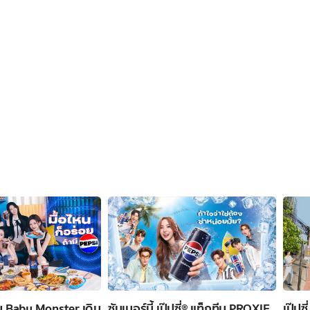
ทีม Baby Monster เดิน
ซัมเมอร์นี้ เป๊ปซี่® แท็กทีม PROXIE
เป๊ปซ