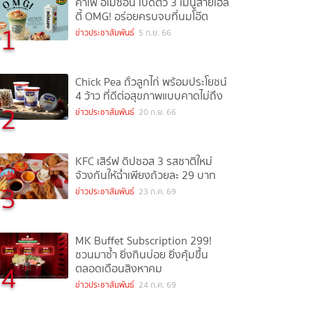
คาเฟ่ อเมซอน เปิดตัว 3 เมนูสายเฮล
ตี้ OMG! อร่อยครบจบที่นมโอ๊ต
1
ข่าวประชาสัมพันธ์
5 ก.ย. 66
Chick Pea ถั่วลูกไก่ พร้อมประโยชน์
4 ว้าว ที่ดีต่อสุขภาพแบบคาดไม่ถึง
2
ข่าวประชาสัมพันธ์
20 ก.ย. 66
KFC เสิร์ฟ ดิปซอส 3 รสชาติใหม่
จ้วงกันให้ฉ่ำเพียงถ้วยละ 29 บาท
3
ข่าวประชาสัมพันธ์
23 ก.ค. 69
MK Buffet Subscription 299!
ชวนมาซ้ำ ยิ่งกินบ่อย ยิ่งคุ้มขึ้น
4
ตลอดเดือนสิงหาคม
ข่าวประชาสัมพันธ์
24 ก.ค. 69