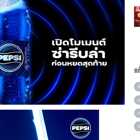
แ
ข
ข
ค