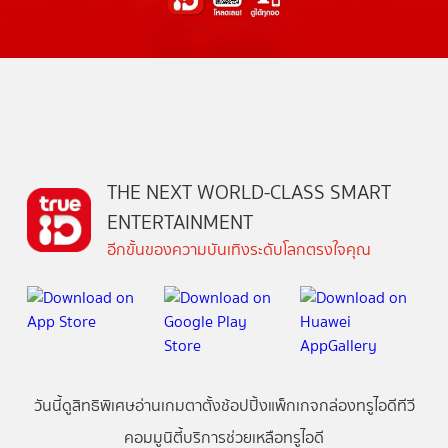
THE NEXT WORLD-CLASS SMART
ENTERTAINMENT
อีกขั้นของความบันเทิงระดับโลกตรงใจคุณ
วันนี้
ดู
สิทธิพิเศษ
อ่าน
เกม
ตาตั้ง
ช้อปปิ้ง
แพ็กเกจ
กล่องทรูไอดีทีวี
คอมมูนิตี้
บริการช่วยเหลือทรูไอดี