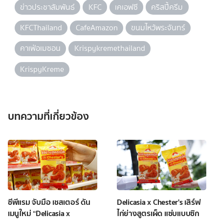
ข่าวประชาสัมพันธ์
KFC
เคเอฟซี
คริสปี้ครีม
KFCThailand
CafeAmazon
ขนมไหว้พระจันทร์
คาเฟ่อเมซอน
Krispykremethailand
KrispyKreme
บทความที่เกี่ยวข้อง
ซีพีแรม จับมือ เชสเตอร์ ดัน
Delicasia x Chester's เสิร์ฟ
เมนูใหม่ “Delicasia x
ไก่ย่างสูตรเผ็ด แซ่บแบบซิก