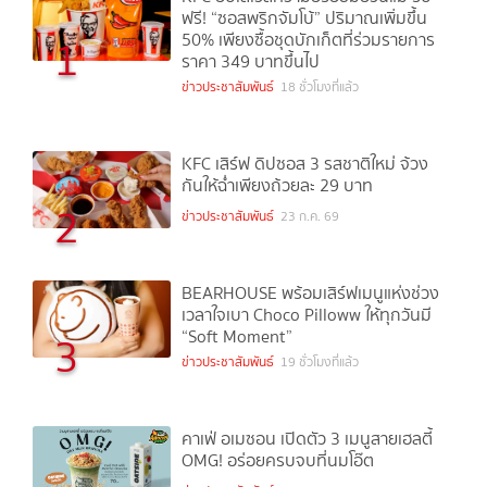
ฟรี! “ซอสพริกจัมโบ้” ปริมาณเพิ่มขึ้น
50% เพียงซื้อชุดบักเก็ตที่ร่วมรายการ
1
ราคา 349 บาทขึ้นไป
ข่าวประชาสัมพันธ์
18 ชั่วโมงที่แล้ว
KFC เสิร์ฟ ดิปซอส 3 รสชาติใหม่ จ้วง
กันให้ฉ่ำเพียงถ้วยละ 29 บาท
2
ข่าวประชาสัมพันธ์
23 ก.ค. 69
BEARHOUSE พร้อมเสิร์ฟเมนูแห่งช่วง
เวลาใจเบา Choco Pilloww ให้ทุกวันมี
“Soft Moment”
3
ข่าวประชาสัมพันธ์
19 ชั่วโมงที่แล้ว
คาเฟ่ อเมซอน เปิดตัว 3 เมนูสายเฮลตี้
OMG! อร่อยครบจบที่นมโอ๊ต