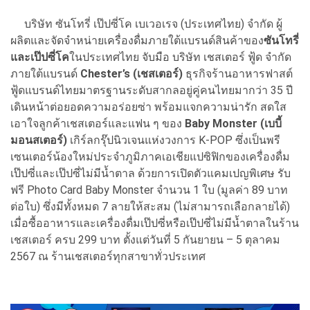
บริษัท ซันโทรี่ เป๊ปซี่โค เบเวอเรจ (ประเทศไทย) จำกัด ผู้
ผลิตและจัดจำหน่ายเครื่องดื่มภายใต้แบรนด์สินค้าของ
ซันโทรี่
และเป๊ปซี่โค
ในประเทศไทย จับมือ บริษัท เชสเตอร์ ฟู้ด จำกัด
ภายใต้แบรนด์
Chester’s (เชสเตอร์)
ธุรกิจร้านอาหารฟาสต์
ฟู้ดแบรนด์ไทยมาตรฐานระดับสากลอยู่คู่คนไทยมากว่า 35 ปี
เดินหน้าต่อยอดความอร่อยซ่า พร้อมแจกความน่ารัก สดใส
เอาใจลูกค้าเชสเตอร์และแฟน ๆ ของ
Baby Monster (เบบี้
มอนสเตอร์)
เกิร์ลกรุ๊ปนิวเจนแห่งวงการ K-POP ซึ่งเป็นพรี
เซนเตอร์น้องใหม่ประจำภูมิภาคเอเชียแปซิฟิกของเครื่องดื่ม
เป๊ปซี่และเป๊ปซี่ไม่มีน้ำตาล ด้วยการเปิดตัวแคมเปญพิเศษ รับ
ฟรี Photo Card Baby Monster จำนวน 1 ใบ (มูลค่า 89 บาท
ต่อใบ) ซึ่งมีทั้งหมด 7 ลายให้สะสม (ไม่สามารถเลือกลายได้)
เมื่อซื้ออาหารและเครื่องดื่มเป๊ปซี่หรือเป๊ปซี่ไม่มีน้ำตาลในร้าน
เชสเตอร์ ครบ 299 บาท ตั้งแต่วันที่ 5 กันยายน – 5 ตุลาคม
2567 ณ ร้านเชสเตอร์ทุกสาขาทั่วประเทศ