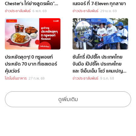
Chester's ไก่ย่างสูตรเผ็ด”
เนเจอร์ ที่ 7-Eleven ทุกสาขา
ลง 7-Eleven ทั่วประเทศ
ข่าวประชาสัมพันธ์
6 พ.ค. 69
ข่าวประชาสัมพันธ์
29 เม.ย. 69
ประหยัดสุดๆ! 0 ทรูพอยท์
ซันโทรี่ เป๊ปซี่โค ประเทศไทย
ประหยัด 70 บาท ที่เชสเตอร์
จับมือ เป๊ปซี่โค ประเทศไทย
คุ้มเว่อร์
และ จีเอ็มเอ็ม โชว์ แคมเปญ
Waste Nothing - มันส์ แล้ว
โปรโมชั่นอาหาร
27 ก.พ. 69
ข่าวประชาสัมพันธ์
9 ธ.ค. 68
ทิ้ง ในบิ๊กเมาน์เท่นมิวสิค
เฟสติวัล ครั้งที่ 15
ดูเพิ่มเติม