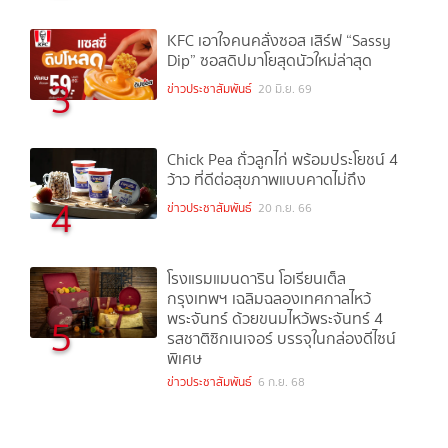
KFC เอาใจคนคลั่งซอส เสิร์ฟ “Sassy
Dip” ซอสดิปมาโยสุดนัวใหม่ล่าสุด
3
ข่าวประชาสัมพันธ์
20 มิ.ย. 69
Chick Pea ถั่วลูกไก่ พร้อมประโยชน์ 4
ว้าว ที่ดีต่อสุขภาพแบบคาดไม่ถึง
4
ข่าวประชาสัมพันธ์
20 ก.ย. 66
โรงแรมแมนดาริน โอเรียนเต็ล
กรุงเทพฯ เฉลิมฉลองเทศกาลไหว้
พระจันทร์ ด้วยขนมไหว้พระจันทร์ 4
5
รสชาติซิกเนเจอร์ บรรจุในกล่องดีไซน์
พิเศษ
ข่าวประชาสัมพันธ์
6 ก.ย. 68