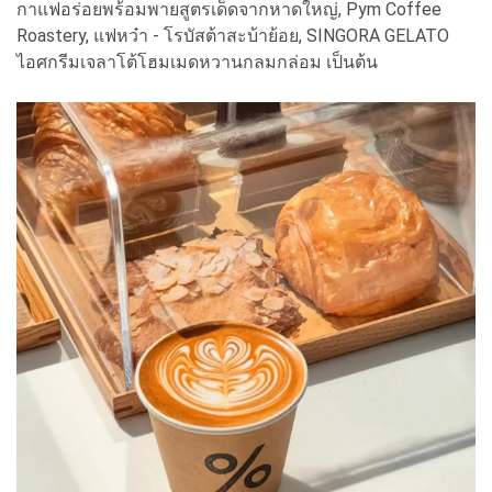
กาแฟอร่อยพร้อมพายสูตรเด็ดจากหาดใหญ่, Pym Coffee
Roastery, แฟหว๋า - โรบัสต้าสะบ้าย้อย, SINGORA GELATO
ไอศกรีมเจลาโต้โฮมเมดหวานกลมกล่อม เป็นต้น