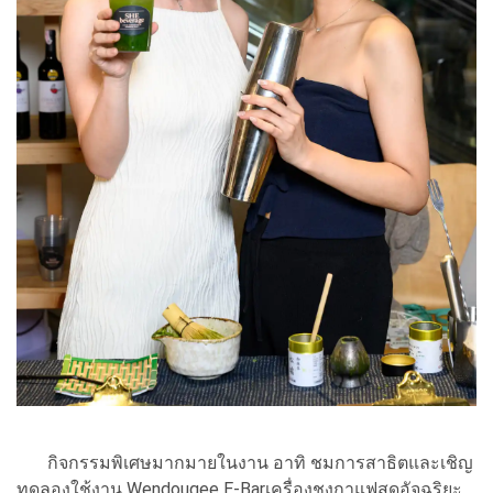
กิจกรรมพิเศษมากมายในงาน อาทิ ชมการสาธิตและเชิญ
ทดลองใช้งาน Wendougee E-Barเครื่องชงกาแฟสุดอัจฉริยะ,