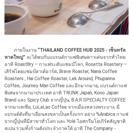
ภายในงาน
“THAILAND COFFEE HUB 2025 - เซ็นทรัล
หาดใหญ่”
จะได้พบกับแบรนด์กาแฟพิเศษดาวเด่นจากทั่วไทย
อาทิ Roast8ry – กาแฟระดับแชมป์โลก, Rosetta Roastery –
เสิร์ฟโดยแชมป์ลาเต้อาร์ต, Brave Roaster, Nana Coffee
Roasters , Hai Coffee Roaster, Lek Around, Phupanna
Coffee, Journey Man Coffee และอีกมากมาย, แบรนด์กาแฟ
พิเศษจากนานาประเทศ อาทิ TRUNK Japan, Kono Japan
Brand และ Spicy Club จากญี่ปุ่น, B.A.R SPECIALTY COFFEE
จากมาเลเซีย, LuLaLao Coffee จากเมืองหลวงพระบาง, มี
แบรนด์ดังที่มาเยือนสงขลาเป็นครั้งแรก อย่าง %Arabica กาแฟ
จากญี่ปุ่นที่มีสาขาทั่วโลก และ Yolé ไอศกรีมโยเกิร์ตสัญชาติ
สเปน รวมทั้งร้านดังประจำภาคใต้ อาทิ The Company -