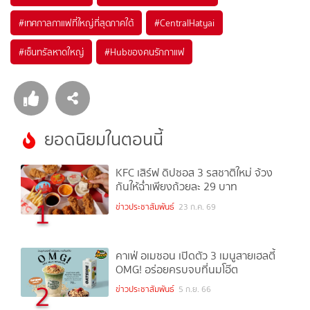
#
เทศกาลกาแฟที่ใหญ่ที่สุดภาคใต้
#
CentralHatyai
#
เซ็นทรัลหาดใหญ่
#
Hubของคนรักกาแฟ
ยอดนิยมในตอนนี้
KFC เสิร์ฟ ดิปซอส 3 รสชาติใหม่ จ้วง
กันให้ฉ่ำเพียงถ้วยละ 29 บาท
1
ข่าวประชาสัมพันธ์
23 ก.ค. 69
คาเฟ่ อเมซอน เปิดตัว 3 เมนูสายเฮลตี้
OMG! อร่อยครบจบที่นมโอ๊ต
2
ข่าวประชาสัมพันธ์
5 ก.ย. 66