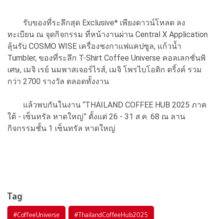
รับของที่ระลึกสุด Exclusive* เพียงดาวน์โหลด ลง
ทะเบียน ณ จุดกิจกรรม ที่หน้างานผ่าน Central X Application
ลุ้นรับ COSMO WISE เครื่องชงกาแฟแคปซูล, แก้วน้ำ
Tumbler, ของที่ระลึก T-Shirt Coffee Universe คอลเลกชั่นพิ
เศษ, เมจิ เรย์ นมพาสเจอร์ไรส์, เมจิ โพรไบโอติก ดริ้งค์ รวม
กว่า 2700 รางวัล ตลอดทั้งงาน
แล้วพบกันในงาน “THAILAND COFFEE HUB 2025 ภาค
ใต้ - เซ็นทรัล หาดใหญ่” ตั้งแต่ 26 - 31 ส.ค. 68 ณ ลาน
กิจกรรมชั้น 1 เซ็นทรัล หาดใหญ่
Tag
#
CoffeeUniverse
#
ThailandCoffeeHub2025