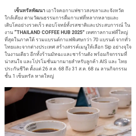
เซ็นทรัลพัฒนา
เอาใจคอกาแฟชาวสงขลาและจังหวัด
ใกล้เคียง ตามวัฒนธรรมการดื่มกาแฟที่หลากหลายและ
เติบโตอย่างรวดเร็ว ตอบโจทย์ทั้งรสชาติและประสบการณ์ ใน
งาน
“THAILAND COFFEE HUB 2025”
เทศกาลกาแฟที่ใหญ่
ที่สุดในภาคใต้ รวมแบรนด์กาแฟพิเศษกว่า 70 แบรนด์ จากทั่ว
ไทยและจากต่างประเทศ สร้างสรรค์เมนูให้เลือก Sip อย่างจุใจ
ในงานเดียว อีกทั้งร้านมัทฉะและชาร้านดัง พร้อมกิจกรรมที่
น่าสนใจ และโปรโมชั่นมากมายสำหรับลูกค้า AIS และ ไทย
ประกันชีวิต ตั้งแต่ 26 ส.ค. 68 ถึง 31 ส.ค. 68 ณ ลานกิจกรรม
ชั้น 1 เซ็นทรัล หาดใหญ่