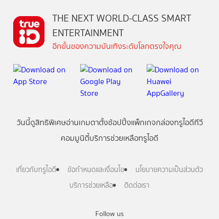
THE NEXT WORLD-CLASS SMART
ENTERTAINMENT
อีกขั้นของความบันเทิงระดับโลกตรงใจคุณ
วันนี้
ดู
สิทธิพิเศษ
อ่าน
เกม
ตาตั้ง
ช้อปปิ้ง
แพ็กเกจ
กล่องทรูไอดีทีวี
คอมมูนิตี้
บริการช่วยเหลือทรูไอดี
เกี่ยวกับทรูไอดี
ข้อกำหนดและเงื่อนไข
นโยบายความเป็นส่วนตัว
บริการช่วยเหลือ
ติดต่อเรา
Follow us