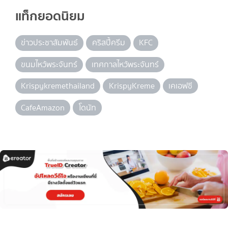
แท็กยอดนิยม
ข่าวประชาสัมพันธ์
คริสปี้ครีม
KFC
ขนมไหว้พระจันทร์
เทศกาลไหว้พระจันทร์
Krispykremethailand
KrispyKreme
เคเอฟซี
CafeAmazon
โดนัท