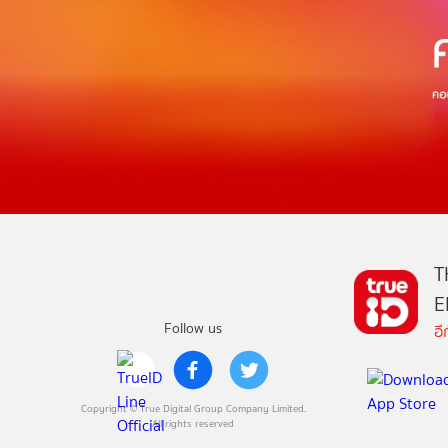
T
E
Follow us
อ
Copyright © True Digital Group Company Limited.
All rights reserved