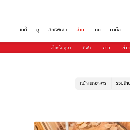
วันนี้
ดู
สิทธิพิเศษ
อ่าน
เกม
ตาตั้ง
สำหรับคุณ
กีฬา
ข่าว
ข่าว
หน้าแรกอาหาร
รวมร้า