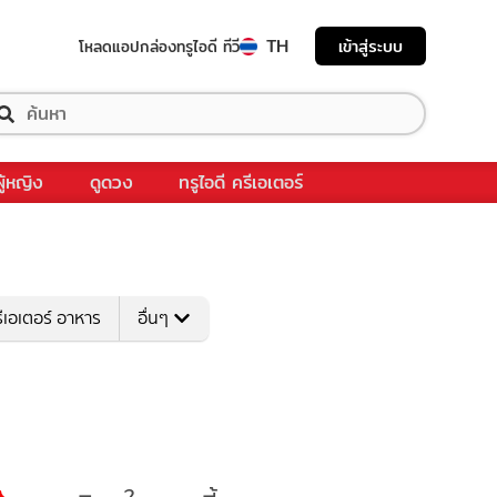
TH
เข้าสู่ระบบ
โหลดแอป
กล่องทรูไอดี ทีวี
ผู้หญิง
ดูดวง
ทรูไอดี ครีเอเตอร์
ีเอเตอร์ อาหาร
อื่นๆ