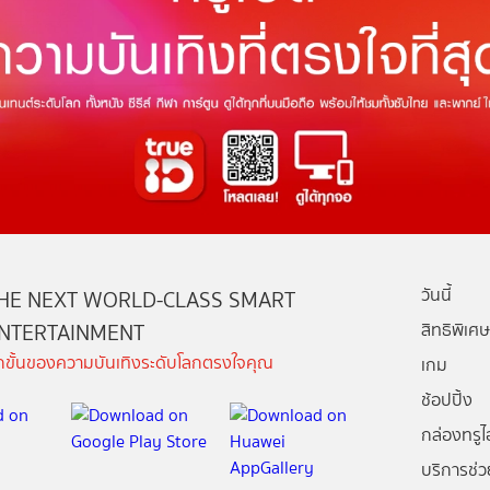
วันนี้
HE NEXT WORLD-CLASS SMART
NTERTAINMENT
สิทธิพิเศษ
ีกขั้นของความบันเทิงระดับโลกตรงใจคุณ
เกม
ช้อปปิ้ง
กล่องทรูไอ
บริการช่ว