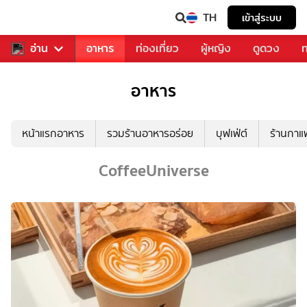
TH
เข้าสู่ระบบ
สารวงการเพลง
อ่าน
อาหาร
ท่องเที่ยว
ผู้หญิง
ดูดวง
ท
อาหาร
หน้าแรกอาหาร
รวมร้านอาหารอร่อย
บุฟเฟ่ต์
ร้านกา
CoffeeUniverse