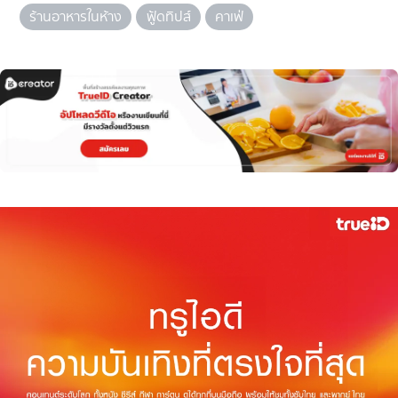
ร้านอาหารในห้าง
ฟู้ดทิปส์
คาเฟ่