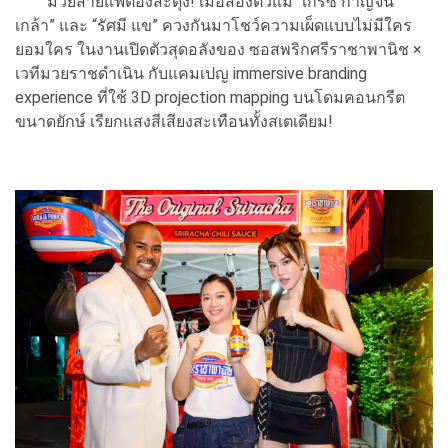
มวยสายแฟต้องสะดุ้ง! เมื่อสองตัวแม่ “เกรซ กาญจน์
เกล้า” และ “รัศมี แข” ควงกันมาโชว์ความเผ็ดแบบไม่มีใคร
ยอมใคร ในงานเปิดตัวสุดอลังของ ซอสพริกศรีราชาพานิช ×
เวทีมวยราชดำเนิน กับแคมเปญ immersive branding
experience ที่ใช้ 3D projection mapping บนโดมคอนกรีต
ขนาดยักษ์ เรียกแสงสีเสียงสะเทือนทั้งสเตเดียม!