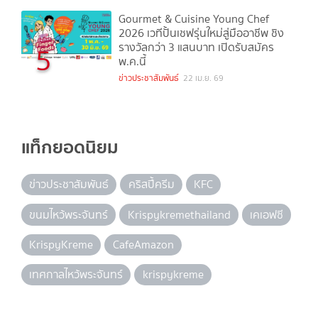
Gourmet & Cuisine Young Chef
2026 เวทีปั้นเชฟรุ่นใหม่สู่มืออาชีพ ชิง
รางวัลกว่า 3 แสนบาท เปิดรับสมัคร
5
พ.ค.นี้
ข่าวประชาสัมพันธ์
22 เม.ย. 69
แท็กยอดนิยม
ข่าวประชาสัมพันธ์
คริสปี้ครีม
KFC
ขนมไหว้พระจันทร์
Krispykremethailand
เคเอฟซี
KrispyKreme
CafeAmazon
เทศกาลไหว้พระจันทร์
krispykreme