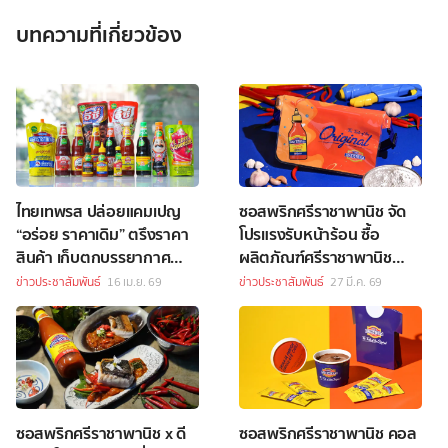
บทความที่เกี่ยวข้อง
ไทยเทพรส ปล่อยแคมเปญ
ซอสพริกศรีราชาพานิช จัด
“อร่อย ราคาเดิม” ตรึงราคา
โปรแรงรับหน้าร้อน ซื้อ
สินค้า เก็บตกบรรยากาศ
ผลิตภัณฑ์ศรีราชาพานิช
พาเหรดสงกรานต์สีลม
ครบ 159 บาท รับฟรี “กระเป๋า
ข่าวประชาสัมพันธ์
16 เม.ย. 69
ข่าวประชาสัมพันธ์
27 มี.ค. 69
คาดอกกันน้ำแซ่บซี้ด”
ซอสพริกศรีราชาพานิช x ดี
ซอสพริกศรีราชาพานิช คอล