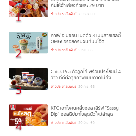
กันให้ฉ่ำเพียงถ้วยละ 29 บาท
1
ข่าวประชาสัมพันธ์
23 ก.ค. 69
คาเฟ่ อเมซอน เปิดตัว 3 เมนูสายเฮลตี้
OMG! อร่อยครบจบที่นมโอ๊ต
2
ข่าวประชาสัมพันธ์
5 ก.ย. 66
Chick Pea ถั่วลูกไก่ พร้อมประโยชน์ 4
ว้าว ที่ดีต่อสุขภาพแบบคาดไม่ถึง
3
ข่าวประชาสัมพันธ์
20 ก.ย. 66
KFC เอาใจคนคลั่งซอส เสิร์ฟ “Sassy
Dip” ซอสดิปมาโยสุดนัวใหม่ล่าสุด
4
ข่าวประชาสัมพันธ์
20 มิ.ย. 69