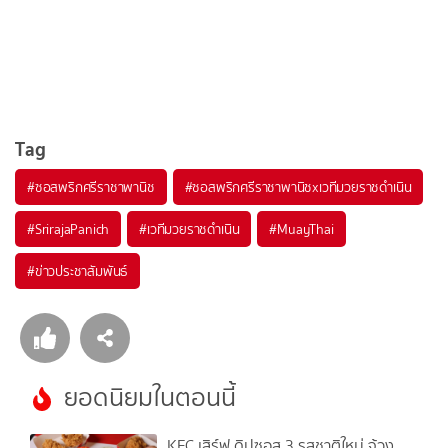
Tag
#
ซอสพริกศรีราชาพานิช
#
ซอสพริกศรีราชาพานิชxเวทีมวยราชดำเนิน
#
SrirajaPanich
#
เวทีมวยราชดำเนิน
#
MuayThai
#
ข่าวประชาสัมพันธ์
ยอดนิยมในตอนนี้
KFC เสิร์ฟ ดิปซอส 3 รสชาติใหม่ จ้วง