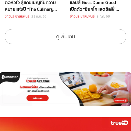
ต่อหัวใจ สู่แคมเปญที่มีความ
แลปส์ Guss Damn Good
หมายแห่งปี “The Culinary
เปิดตัว “ช็อคโกแลตชิลลี่”
School 0 Baht” ปลุกไฟฝัน
ไอศกรีมรสชาติจึ้ง
ข่าวประชาสัมพันธ์
21 ก.ค. 68
ข่าวประชาสัมพันธ์
9 ก.ค. 68
เชฟรุ่นเยาว์
ดูเพิ่มเติม