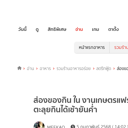
วันนี้
ดู
สิทธิพิเศษ
อ่าน
เกม
ตาตั้ง
หน้าแรกอาหาร
รวมร้า
อ่าน
อาหาร
รวมร้านอาหารอร่อย
สตรีทฟู้ด
ส่องขอ
ส่องของกิน ใน งานเกษตรแฟ
ตะลุยกินได้เช้ายันค่ำ
5 กุมภาพันธ์ 2568 ( 14:02 
MEEKAO