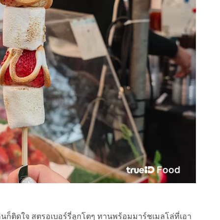
กินก็ติดใจ สตรอเบอร์รี่ลูกโตๆ ทานพร้อมมาร์ชเมลโล่ที่เอา