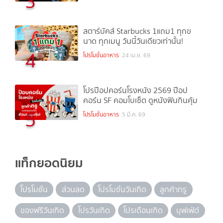
3
สตาร์บัคส์ Starbucks 1แถม1 ทุกข
นาด ทุกเมนู วันนี้วันเดียวเท่านั้น!
4
โปรโมชั่นอาหาร
24 เม.ย. 69
โปรป๊อปคอร์นโรงหนัง 2569 ป๊อป
คอร์น SF คอมโบเซ็ต ดูหนังฟินกินคุ้ม
5
โปรโมชั่นอาหาร
5 มี.ค. 69
แท็กยอดนิยม
โปรโมชั่น
ส่วนลด
โปรโมชั่นวันเกิด
ลูกค้าทรู
ของฟรีวันเกิด
โปรวันเกิด
โปรเดือนเกิด
บุฟเฟ่ต์