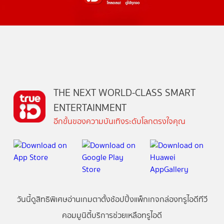
THE NEXT WORLD-CLASS SMART
ENTERTAINMENT
อีกขั้นของความบันเทิงระดับโลกตรงใจคุณ
วันนี้
ดู
สิทธิพิเศษ
อ่าน
เกม
ตาตั้ง
ช้อปปิ้ง
แพ็กเกจ
กล่องทรูไอดีทีวี
คอมมูนิตี้
บริการช่วยเหลือทรูไอดี