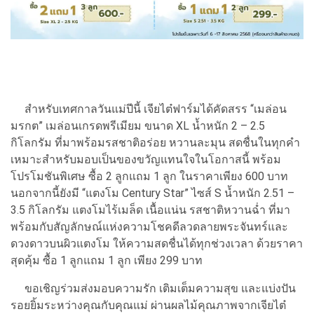
สำหรับเทศกาลวันแม่ปีนี้ เจียไต๋ฟาร์มได้คัดสรร “เมล่อน
มรกต” เมล่อนเกรดพรีเมียม ขนาด XL น้ำหนัก 2 – 2.5
กิโลกรัม ที่มาพร้อมรสชาติอร่อย หวานละมุน สดชื่นในทุกคำ
เหมาะสำหรับมอบเป็นของขวัญแทนใจในโอกาสนี้ พร้อม
โปรโมชันพิเศษ ซื้อ 2 ลูกแถม 1 ลูก ในราคาเพียง 600 บาท
นอกจากนี้ยังมี “แตงโม Century Star” ไซส์ S น้ำหนัก 2.51 –
3.5 กิโลกรัม แตงโมไร้เมล็ด เนื้อแน่น รสชาติหวานฉ่ำ ที่มา
พร้อมกับสัญลักษณ์แห่งความโชคดีลวดลายพระจันทร์และ
ดวงดาวบนผิวแตงโม ให้ความสดชื่นได้ทุกช่วงเวลา ด้วยราคา
สุดคุ้ม ซื้อ 1 ลูกแถม 1 ลูก เพียง 299 บาท
ขอเชิญร่วมส่งมอบความรัก เติมเต็มความสุข และแบ่งปัน
รอยยิ้มระหว่างคุณกับคุณแม่ ผ่านผลไม้คุณภาพจากเจียไต๋