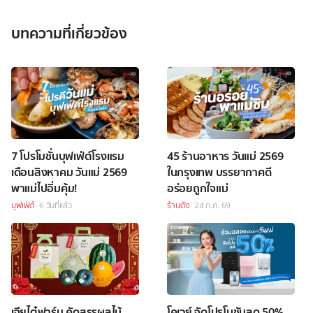
บทความที่เกี่ยวข้อง
7 โปรโมชั่นบุฟเฟ่ต์โรงแรม
45 ร้านอาหาร วันแม่ 2569
เดือนสิงหาคม วันแม่ 2569
ในกรุงเทพ บรรยากาศดี
พาแม่ไปอิ่มคุ้ม!
อร่อยถูกใจแม่
บุฟเฟ่ต์
6 วันที่แล้ว
ร้านดัง
24 ก.ค. 69
เจียไต๋ฟาร์ม คัดสรรผลไม้
โคเวย์ จัดโปรโมชันลด 50%