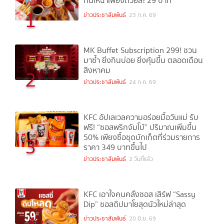
กันให้ฉ่ำเพียงถ้วยละ 29 บาท
1
ข่าวประชาสัมพันธ์
23 ก.ค. 69
MK Buffet Subscription 299! ชวน
มาซ้ำ ยิ่งกินบ่อย ยิ่งคุ้มขึ้น ตลอดเดือน
สิงหาคม
2
ข่าวประชาสัมพันธ์
24 ก.ค. 69
KFC อัปเลเวลความอร่อยมื้อวันแม่ รับ
ฟรี! “ซอสพริกจัมโบ้” ปริมาณเพิ่มขึ้น
50% เพียงซื้อชุดบักเก็ตที่ร่วมรายการ
3
ราคา 349 บาทขึ้นไป
ข่าวประชาสัมพันธ์
2 วันที่แล้ว
KFC เอาใจคนคลั่งซอส เสิร์ฟ “Sassy
Dip” ซอสดิปมาโยสุดนัวใหม่ล่าสุด
4
ข่าวประชาสัมพันธ์
20 มิ.ย. 69