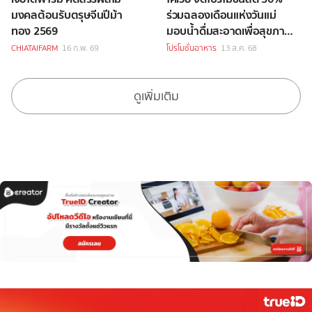
มงคลต้อนรับตรุษจีนปีม้า
ร่วมฉลองเดือนแห่งวันแม่
ทอง 2569
มอบน้ำดื่มสะอาดเพื่อสุขภาพ
ดี แทนคำว่ารักที่ไม่สิ้นสุด
CHIATAIFARM
16 ก.พ. 69
โปรโมชั่นอาหาร
13 ส.ค. 68
ดูเพิ่มเติม