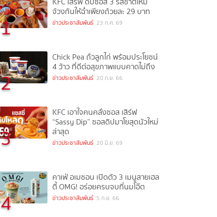
KFC เสิร์ฟ ดิปซอส 3 รสชาติใหม่
จ้วงกันให้ฉ่ำเพียงถ้วยละ 29 บาท
1
ข่าวประชาสัมพันธ์
23 ก.ค. 69
Chick Pea ถั่วลูกไก่ พร้อมประโยชน์
4 ว้าว ที่ดีต่อสุขภาพแบบคาดไม่ถึง
2
ข่าวประชาสัมพันธ์
20 ก.ย. 66
KFC เอาใจคนคลั่งซอส เสิร์ฟ
“Sassy Dip” ซอสดิปมาโยสุดนัวใหม่
3
ล่าสุด
ข่าวประชาสัมพันธ์
20 มิ.ย. 69
คาเฟ่ อเมซอน เปิดตัว 3 เมนูสายเฮล
ตี้ OMG! อร่อยครบจบที่นมโอ๊ต
4
ข่าวประชาสัมพันธ์
5 ก.ย. 66