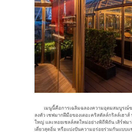
เมนูนี้คือการเฉลิมฉลองความอุดมสมบูรณ์ของ
ลงตัว เชฟมากฝีมือของเดอะคริสตัลล์กริลล์เฮาส์ บ
ใหญ่ และหอยเชลล์สดใหม่อย่างพิถีพิถัน เสิร์ฟ
เดี่ยวสุดอิ่ม หรือแบ่งปันความอร่อยร่วมกันแบบแ