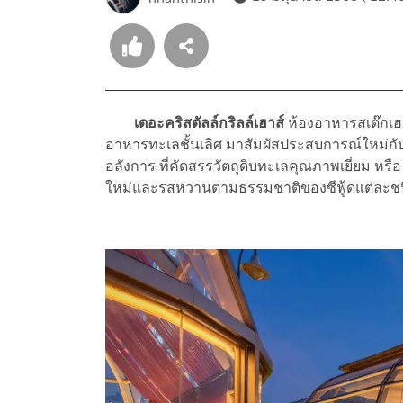
เดอะคริสตัลล์กริลล์เฮาส์
ห้องอาหารสเต๊กเฮา
อาหารทะเลชั้นเลิศ มาสัมผัสประสบการณ์ใหม่กับเม
อลังการ ที่คัดสรรวัตถุดิบทะเลคุณภาพเยี่ยม หรือ 
ใหม่และรสหวานตามธรรมชาติของซีฟู้ดแต่ละช