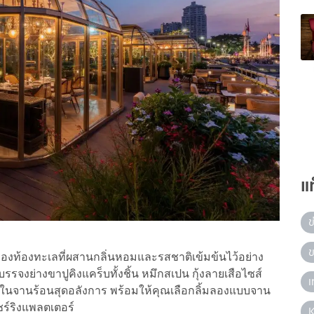
แ
ข
ข
ท้องทะเลที่ผสานกลิ่นหอมและรสชาติเข้มข้นไว้อย่าง
รรจงย่างขาปูคิงแคร็บทั้งชิ้น หมึกสเปน กุ้งลายเสือไซส์
เ
มาในจานร้อนสุดอลังการ พร้อมให้คุณเลือกลิ้มลองแบบจาน
ชร์ริงแพลตเตอร์