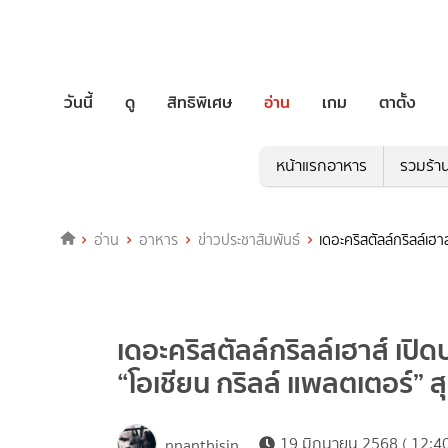
วันนี้
ดู
สิทธิพิเศษ
อ่าน
เกม
ตาตั้ง
หน้าแรกอาหาร
รวมร้า
อ่าน
อาหาร
ข่าวประชาสัมพันธ์
เดอะคริสตัลล์กริลล์เฮ
เดอะคริสตัลล์กริลล์เฮาส์ เป
“โอเชียน กริลล์ แพลตเตอร์” 
19 มิถุนายน 2568 ( 12:40
nnanthisin