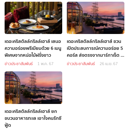
เดอะคริสตัลล์กริลล์เฮาส์ เสนอ
เดอะคริสตัลล์กริลล์เฮาส์ ชวน
ความอร่อยพรีเมียมด้วย 6 เมนู
เปิดประสบการณ์ความอร่อย 5
พิเศษจากหน่อไม้ฝรั่งขาว
คอร์ส ส่งตรงจากมาร์กาเร็ต ริ
เวอร์ ออสเตรเลีย
ข่าวประชาสัมพันธ์
1 พ.ค. 67
ข่าวประชาสัมพันธ์
26 เม.ย. 67
เดอะคริสตัลล์กริลล์เฮาส์ ยก
ขบวนอาหารทะเล เอาใจคนรักซี
ฟู้ด