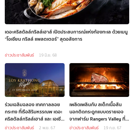
เดอะคริสตัลล์กริลล์เฮาส์ เปิดประสบการณ์แห่งท้องทะเล ด้วยเมนู
“โอเชียน กริลล์ แพลตเตอร์” สุดอลังการ
ข่าวประชาสัมพันธ์
19 มิ.ย. 68
ร่วมเฉลิมฉลอง เทศกาลลอย
เพลิดเพลินกับ สเต็กเนื้อสัน
กระทง ที่เรือสิริมหรรณพ เดอะ
นอกติดกระดูกแบบดรายเอจ
คริสตัลล์กริลล์เฮาส์ และ เอเชีย
จากฟาร์ม Rangers Valley ที่
ทีค แอนเชี่ยนท์ ที เฮ้าส์
เดอะคริสตัลล์กริลล์เฮาส์
ข่าวประชาสัมพันธ์
2 พ.ย. 67
ข่าวประชาสัมพันธ์
19 ก.ย. 67