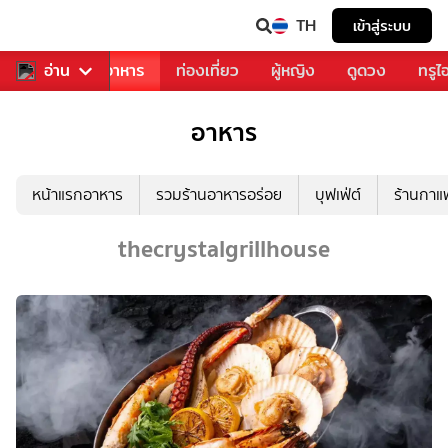
TH
เข้าสู่ระบบ
วงการเพลง
อ่าน
อาหาร
ท่องเที่ยว
ผู้หญิง
ดูดวง
ทรูไ
อาหาร
หน้าแรกอาหาร
รวมร้านอาหารอร่อย
บุฟเฟ่ต์
ร้านกา
thecrystalgrillhouse