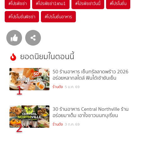
#
โปรพิซซ่า
#
โปรพิซซ่า1แถม1
#
โปรพิซซ่าวันนี้
#
โปรโมชั่น
#
โปรโมชั่นพิซซ่า
#
โปรโมชั่นอาหาร
ยอดนิยมในตอนนี้
50 ร้านอาหาร เซ็นทรัลลาดพร้าว 2026
อร่อยหลากสไตล์ ฟินได้เช้ายันเย็น
1
ร้านดัง
5 ม.ค. 69
30 ร้านอาหาร Central Northville ร้าน
อร่อยมาเต็ม เอาใจชาวนนทบุเรี่ยน
2
ร้านดัง
3 ก.ค. 69