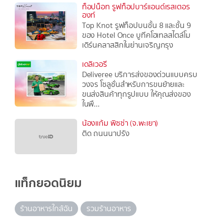
ท็อปน็อท รูฟท็อปบาร์แอนด์เรสเตอร
องท์
Top Knot รูฟท็อปบนชั้น 8 และชั้น 9
ของ Hotel Once บูทีคโฮเทลสไตล์โม
เดิร์นคลาสสิกในย่านเจริญกรุง
เดลิเวอรี
Deliveree บริการส่งของด่วนแบบครบ
วงจร โซลูชั่นสำหรับการขนย้ายและ
ขนส่งสินค้าทุกรูปแบบ ให้คุณส่งของ
ในพื...
น้องแก้ม พิซซ่า (จ.พะเยา)
ติด ถนนนาปรัง
แท็กยอดนิยม
ร้านอาหารใกล้ฉัน
รวมร้านอาหาร