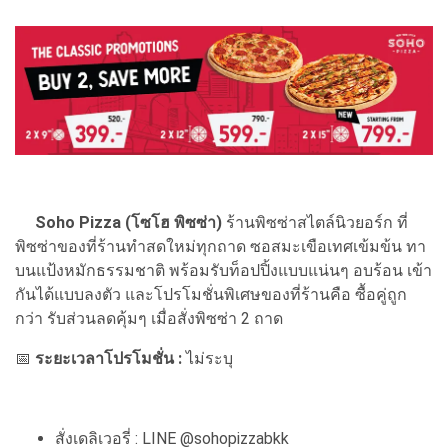
Soho Pizza (โซโฮ พิซซ่า)
ร้านพิซซ่าสไตล์นิวยอร์ก ที่
พิซซ่าของที่ร้านทำสดใหม่ทุกถาด ซอสมะเขือเทศเข้มข้น ทา
บนแป้งหมักธรรมชาติ พร้อมรับท็อปปิ้งแบบแน่นๆ อบร้อน เข้า
กันได้แบบลงตัว และโปรโมชั่นพิเศษของที่ร้านคือ ซื้อคู่ถูก
กว่า รับส่วนลดคุ้มๆ เมื่อสั่งพิซซ่า 2 ถาด
📅
ระยะเวลาโปรโมชั่น :
ไม่ระบุ
สั่งเดลิเวอรี่ : LINE @sohopizzabkk