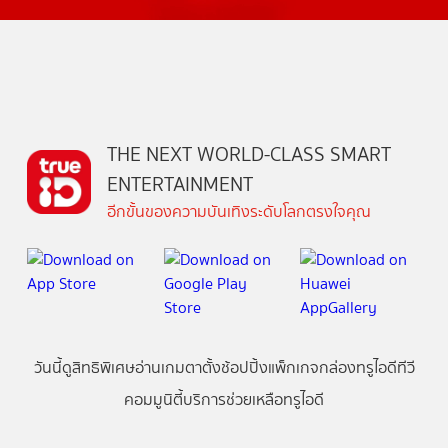
THE NEXT WORLD-CLASS SMART
ENTERTAINMENT
อีกขั้นของความบันเทิงระดับโลกตรงใจคุณ
วันนี้
ดู
สิทธิพิเศษ
อ่าน
เกม
ตาตั้ง
ช้อปปิ้ง
แพ็กเกจ
กล่องทรูไอดีทีวี
คอมมูนิตี้
บริการช่วยเหลือทรูไอดี