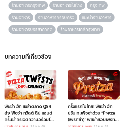
ร้านอาหารกรุงเทพ
ร้านอาหารในห้าง
กรุงเทพ
ร้านอาหาร
ร้านอาหารครอบครัว
แนะนำร้านอาหาร
ร้านอาหารบรรยากาศดี
ร้านอาหารใกล้กรุงเทพ
บทความที่เกี่ยวข้อง
พิซซ่า ฮัท เขย่าตลาด QSR
ครั้งแรกในไทย! พิซซ่า ฮัท
ส่ง 'พิซซ่า ทวิสต์ ดิป แอนด์
ปรับเกมพิซซ่าด้วย “Pretza
ครั้นช์' ครีเอตความอร่อยใน
(เพรทซ่า)” พิซซ่าขอบเพรท
แบบของตัวเอง กับดิป 4
เซล
ข่าวประชาสัมพันธ์
24 ก.ค. 69
ข่าวประชาสัมพันธ์
23 ม.ค. 69