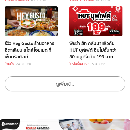
รสชาติ
รีวิว Hey Gusto ร้านอาหาร
พิซซ่า ฮัท กลับมาแล้วกับ
อิตาเลียน สไตล์โฮมเมด ที่
HUT บุฟเฟต์ อิ่มไม่อั้นกว่า
เซ็นทรัลเวิลด์
80 เมนู เริ่มต้น 199 บาท
ร้านดัง
24 ก.ย. 68
โปรโมชั่นอาหาร
5 ส.ค. 68
ดูเพิ่มเติม