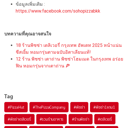
ข้อมูลเพิ่มเติม :
https://www.facebook.com/sohopizzabkk
บทความที่คุณอาจสนใจ
18 ร้านพิซซ่า เดลิเวอรี่ กรุงเทพ อัพเดท 2025 หน้าแน่น
ชีสเยิ้ม หอมกรุ่นตามฉบับอิตาเลียนแท้!
12 ร้าน พิซซ่า เตาถ่าน พิซซ่าโฮมเมด ในกรุงเทพ อร่อย
ฟิน หอมกรุ่นจากเตาถ่าน 🍕
Tag
#
PizzaHut
#
ThePizzaCompany
#
พิซซ่า
#
พิซซ่า1แถม1
#
พิซซ่าเดลิเวอรี่
#
รวมร้านอาหาร
#
ร้านพิซซ่า
#
เดลิเวอรี่