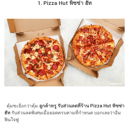
1. Pizza Hut พิซซ่า ฮัท
คุ้มซะยิ่งกว่าคุ้ม
ลูกค้าทรู รับส่วนลดที่ร้าน Pizza Hut พิซซ่า
ฮัท
รับส่วนลดพิเศษเมื่อยอดครบตามที่กำหนด บอกเลยว่าอิ่ม
ฟินใจฟู