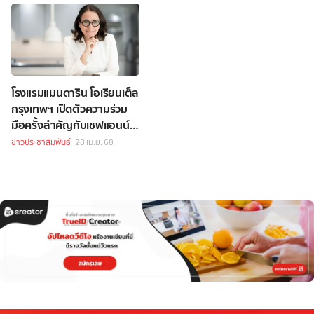
โรงแรมแมนดาริน โอเรียนเต็ล
กรุงเทพฯ เปิดตัวความร่วม
มือครั้งสำคัญกับเชฟแอนน์-
โซฟี พิค ที่ห้องอาหารเลอ
ข่าวประชาสัมพันธ์
28 เม.ย. 68
นอร์มังดี