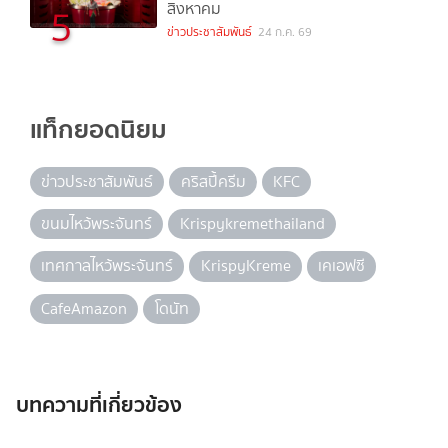
สิงหาคม
5
ข่าวประชาสัมพันธ์
24 ก.ค. 69
แท็กยอดนิยม
ข่าวประชาสัมพันธ์
คริสปี้ครีม
KFC
ขนมไหว้พระจันทร์
Krispykremethailand
เทศกาลไหว้พระจันทร์
KrispyKreme
เคเอฟซี
CafeAmazon
โดนัท
บทความที่เกี่ยวข้อง