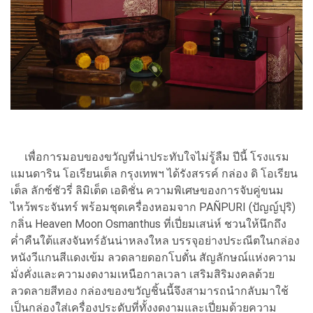
เพื่อการมอบของขวัญที่น่าประทับใจไม่รู้ลืม ปีนี้ โรงแรม
แมนดาริน โอเรียนเต็ล กรุงเทพฯ ได้รังสรรค์ กล่อง ดิ โอเรียน
เต็ล ลักซ์ชัวรี่ ลิมิเต็ด เอดิชั่น ความพิเศษของการจับคู่ขนม
ไหว้พระจันทร์ พร้อมชุดเครื่องหอมจาก PAÑPURI (ปัญญ์ปุริ)
กลิ่น Heaven Moon Osmanthus ที่เปี่ยมเสน่ห์ ชวนให้นึกถึง
ค่ำคืนใต้แสงจันทร์อันน่าหลงใหล บรรจุอย่างประณีตในกล่อง
หนังวีแกนสีแดงเข้ม ลวดลายดอกโบตั๋น สัญลักษณ์แห่งความ
มั่งคั่งและความงดงามเหนือกาลเวลา เสริมสิริมงคลด้วย
ลวดลายสีทอง กล่องของขวัญชิ้นนี้จึงสามารถนำกลับมาใช้
เป็นกล่องใส่เครื่องประดับที่ทั้งงดงามและเปี่ยมด้วยความ