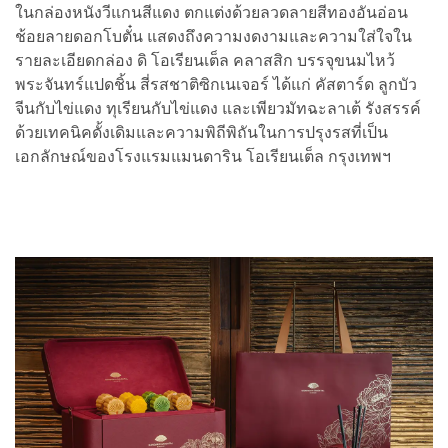
ในกล่องหนังวีแกนสีแดง ตกแต่งด้วยลวดลายสีทองอันอ่อน
ช้อยลายดอกโบตั๋น แสดงถึงความงดงามและความใส่ใจใน
รายละเอียดกล่อง ดิ โอเรียนเต็ล คลาสสิก บรรจุขนมไหว้
พระจันทร์แปดชิ้น สี่รสชาติซิกเนเจอร์ ได้แก่ คัสตาร์ด ลูกบัว
จีนกับไข่แดง ทุเรียนกับไข่แดง และเพียวมัทฉะลาเต้ รังสรรค์
ด้วยเทคนิคดั้งเดิมและความพิถีพิถันในการปรุงรสที่เป็น
เอกลักษณ์ของโรงแรมแมนดาริน โอเรียนเต็ล กรุงเทพฯ