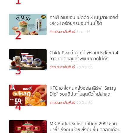
คาเฟ่ อเมซอน เปิดตัว 3 เมนูสายเฮลตี้
OMG! อร่อยครบจบที่นมโอ๊ต
2
ข่าวประชาสัมพันธ์
5 ก.ย. 66
Chick Pea ถั่วลูกไก่ พร้อมประโยชน์ 4
ว้าว ที่ดีต่อสุขภาพแบบคาดไม่ถึง
3
ข่าวประชาสัมพันธ์
20 ก.ย. 66
KFC เอาใจคนคลั่งซอส เสิร์ฟ “Sassy
Dip” ซอสดิปมาโยสุดนัวใหม่ล่าสุด
4
ข่าวประชาสัมพันธ์
20 มิ.ย. 69
MK Buffet Subscription 299! ชวน
มาซ้ำ ยิ่งกินบ่อย ยิ่งคุ้มขึ้น ตลอดเดือน