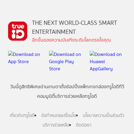
THE NEXT WORLD-CLASS SMART
ENTERTAINMENT
อีกขั้นของความบันเทิงระดับโลกตรงใจคุณ
วันนี้
ดู
สิทธิพิเศษ
อ่าน
เกม
ตาตั้ง
ช้อปปิ้ง
แพ็กเกจ
กล่องทรูไอดีทีวี
คอมมูนิตี้
บริการช่วยเหลือทรูไอดี
เกี่ยวกับทรูไอดี
ข้อกำหนดและเงื่อนไข
นโยบายความเป็นส่วนตัว
บริการช่วยเหลือ
ติดต่อเรา