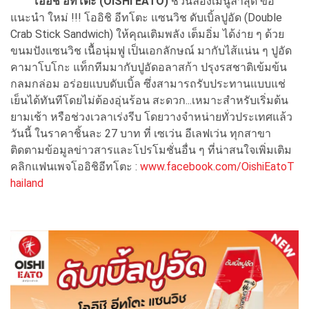
โออิชิ อีทโตะ (OISHI EATO)
ชวนลองเมนูล่าสุด ขอ
แนะนำ ใหม่ !!! โออิชิ อีทโตะ แซนวิช ดับเบิ้ลปูอัด (Double
Crab Stick Sandwich) ให้คุณเติมพลัง เต็มอิ่ม ได้ง่าย ๆ ด้วย
ขนมปังแซนวิช เนื้อนุ่มฟู เป็นเอกลักษณ์ มากับไส้แน่น ๆ ปูอัด
คามาโบโกะ แท็กทีมมากับปูอัดอลาสก้า ปรุงรสชาติเข้มข้น
กลมกล่อม อร่อยแบบดับเบิ้ล ซึ่งสามารถรับประทานแบบแช่
เย็นได้ทันทีโดยไม่ต้องอุ่นร้อน สะดวก...เหมาะสำหรับเริ่มต้น
ยามเช้า หรือช่วงเวลาเร่งรีบ โดยวางจำหน่ายทั่วประเทศแล้ว
วันนี้ ในราคาชิ้นละ 27 บาท ที่ เซเว่น อีเลฟเว่น ทุกสาขา
ติดตามข้อมูลข่าวสารและโปรโมชั่นอื่น ๆ ที่น่าสนใจเพิ่มเติม
คลิกแฟนเพจโออิชิอีทโตะ :
www.facebook.com/OishiEatoT
hailand