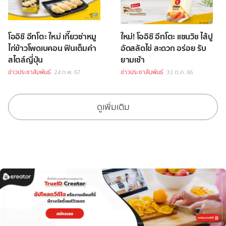
โออิชิ อีทโตะ ใหม่ เกี๊ยวซ่าหมู
ใหม่! โออิชิ อีทโตะ แซนวิช ไส้ปู
ไก่ข้าวโพดเบคอน ฟินเต็มคำ
อัดสลัดไข่ สะดวก อร่อย รับ
สไตล์ญี่ปุ่น
ยามเช้า
ข่าวประชาสัมพันธ์
24 ก.พ. 67
ข่าวประชาสัมพันธ์
31 ต.ค. 66
ดูเพิ่มเติม