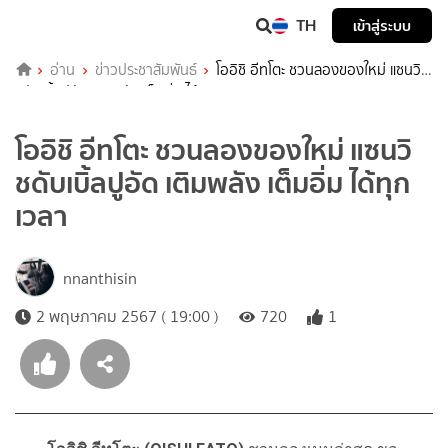
TH
เข้าสู่ระบบ
อ่าน
ข่าวประชาสัมพันธ์
โออิชิ อีทโตะ ชวนลองของใหม่ แซนวิ
ชดับเบิ้ลปูอัด เติมพลัง เต็มอิ่ม ได้ทุกเวลา
โออิชิ อีทโตะ ชวนลองของใหม่ แซนวิ
ชดับเบิ้ลปูอัด เติมพลัง เต็มอิ่ม ได้ทุก
เวลา
nnanthisin
2 พฤษภาคม 2567 ( 19:00 )
720
1