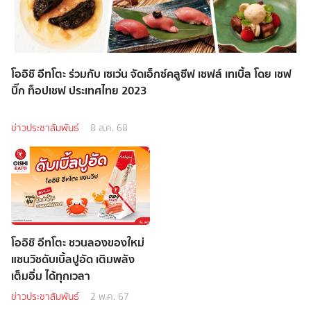
โออิชิ อีทโตะ ร่วมกับ เซเว่น จัดเอ็กซ์คลูซีฟ เชฟส์ เทเบิ้ล โดย เชฟ
บิ๊ก ท็อปเชฟ ประเทศไทย 2023
ข่าวประชาสัมพันธ์
8 ส.ค. 68
โออิชิ อีทโตะ ชวนลองของใหม่
แซนวิชดับเบิ้ลปูอัด เติมพลัง
เต็มอิ่ม ได้ทุกเวลา
ข่าวประชาสัมพันธ์
2 พ.ค. 67