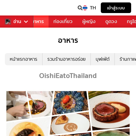
TH
เข้าสู่ระบบ
วงการเพลง
อ่าน
อาหาร
ท่องเที่ยว
ผู้หญิง
ดูดวง
ทรูไ
อาหาร
หน้าแรกอาหาร
รวมร้านอาหารอร่อย
บุฟเฟ่ต์
ร้านกา
OishiEatoThailand