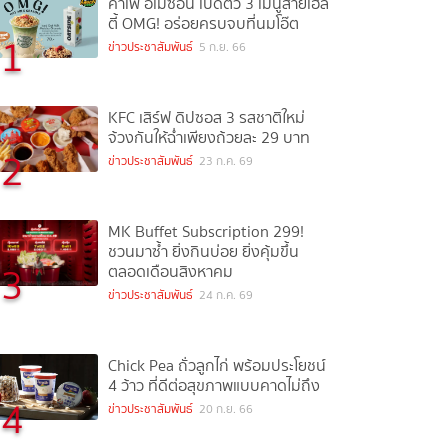
คาเฟ่ อเมซอน เปิดตัว 3 เมนูสายเฮล
ตี้ OMG! อร่อยครบจบที่นมโอ๊ต
1
ข่าวประชาสัมพันธ์
5 ก.ย. 66
KFC เสิร์ฟ ดิปซอส 3 รสชาติใหม่
จ้วงกันให้ฉ่ำเพียงถ้วยละ 29 บาท
2
ข่าวประชาสัมพันธ์
23 ก.ค. 69
MK Buffet Subscription 299!
ชวนมาซ้ำ ยิ่งกินบ่อย ยิ่งคุ้มขึ้น
3
ตลอดเดือนสิงหาคม
ข่าวประชาสัมพันธ์
24 ก.ค. 69
Chick Pea ถั่วลูกไก่ พร้อมประโยชน์
4 ว้าว ที่ดีต่อสุขภาพแบบคาดไม่ถึง
4
ข่าวประชาสัมพันธ์
20 ก.ย. 66