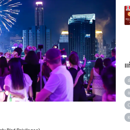
แ
ข
ข