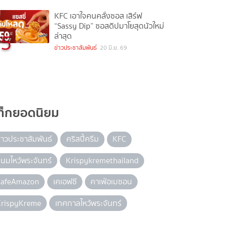
KFC เอาใจคนคลั่งซอส เสิร์ฟ
“Sassy Dip” ซอสดิปมาโยสุดนัวใหม่
5
ล่าสุด
ข่าวประชาสัมพันธ์
20 มิ.ย. 69
ท็กยอดนิยม
่าวประชาสัมพันธ์
คริสปี้ครีม
KFC
นมไหว้พระจันทร์
Krispykremethailand
CafeAmazon
เคเอฟซี
คาเฟ่อเมซอน
KrispyKreme
เทศกาลไหว้พระจันทร์