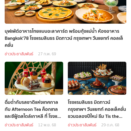
บุฟเฟ่ต์อาหารไทยแบบอะลาคาร์ต พร้อมกุ้งแม่น้ำ ห้องอาหาร
Bangkok'78 โรงแรมสินธร มิดทาวน์ กรุงเทพฯ วีนแยทท์ คอลเล็
คชั่น
ข่าวประชาสัมพันธ์
27 ก.พ. 69
ดื่มด่ำกับรสชาติแห่งเทศกาล
โรงแรมสินธร มิดทาวน์
กับ Afternoon Tea ค็อกเทล
กรุงเทพฯ วีนแยทท์ คอลเล็คชั่น
และซีฟู้ดสไตล์เกาหลี ที่ โรงแรม
ชวนฉลองปีใหม่ ธีม Tis the
สินธร มิดทาวน์ กรุงเทพฯ
Golden Season: Festive
ข่าวประชาสัมพันธ์
12 พ.ย. 68
ข่าวประชาสัมพันธ์
29 ต.ค. 68
Celebrations