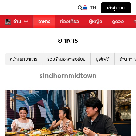
TH
เข้าสู่ระบบ
สารวงการเพลง
อ่าน
อาหาร
ท่องเที่ยว
ผู้หญิง
ดูดวง
ท
อาหาร
หน้าแรกอาหาร
รวมร้านอาหารอร่อย
บุฟเฟ่ต์
ร้านกา
sindhornmidtown