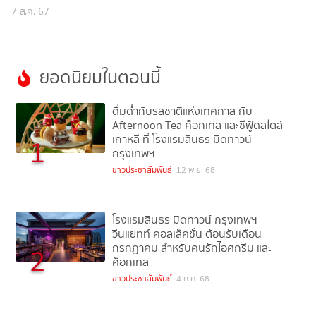
ดื่ม ต้อนรับวันแม่
7 ส.ค. 67
ยอดนิยมในตอนนี้
ดื่มด่ำกับรสชาติแห่งเทศกาล กับ
Afternoon Tea ค็อกเทล และซีฟู้ดสไตล์
เกาหลี ที่ โรงแรมสินธร มิดทาวน์
1
กรุงเทพฯ
ข่าวประชาสัมพันธ์
12 พ.ย. 68
โรงแรมสินธร มิดทาวน์ กรุงเทพฯ
วีนแยทท์ คอลเล็คชั่น ต้อนรับเดือน
กรกฎาคม สำหรับคนรักไอศกรีม และ
2
ค็อกเทล
ข่าวประชาสัมพันธ์
4 ก.ค. 68