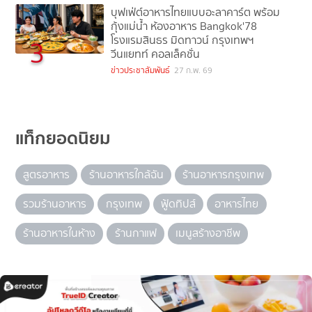
บุฟเฟ่ต์อาหารไทยแบบอะลาคาร์ต พร้อม
กุ้งแม่น้ำ ห้องอาหาร Bangkok'78
โรงแรมสินธร มิดทาวน์ กรุงเทพฯ
3
วีนแยทท์ คอลเล็คชั่น
ข่าวประชาสัมพันธ์
27 ก.พ. 69
แท็กยอดนิยม
สูตรอาหาร
ร้านอาหารใกล้ฉัน
ร้านอาหารกรุงเทพ
รวมร้านอาหาร
กรุงเทพ
ฟู้ดทิปส์
อาหารไทย
ร้านอาหารในห้าง
ร้านกาแฟ
เมนูสร้างอาชีพ