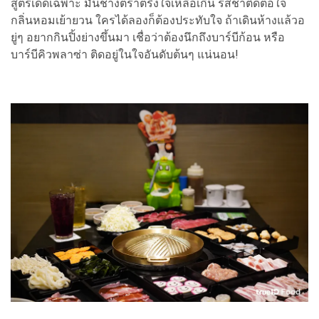
สูตรเด็ดเฉพาะ มันช่างตราตรึงใจเหลือเกิน รสชาติดีต่อใจ
กลิ่นหอมเย้ายวน ใครได้ลองก็ต้องประทับใจ ถ้าเดินห้างแล้วอ
ยู่ๆ อยากกินปิ้งย่างขึ้นมา เชื่อว่าต้องนึกถึงบาร์บีก้อน หรือ
บาร์บีคิวพลาซ่า ติดอยู่ในใจอันดับต้นๆ แน่นอน!