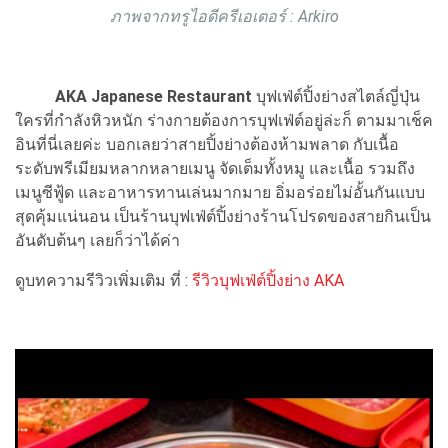
ภาพจากทรูไอดีครีเอเตอร์ : Arkiro
AKA Japanese Restaurant
บุฟเฟ่ต์ปิ้งย่างสไตล์ญี่ปุ่น
ใครที่กำลังหิวหนัก ร่างกายต้องการบุฟเฟ่ต์อยู่ล่ะก็ ตามมาเช็ค
อินที่นี่เลยค่ะ บอกเลยว่าสายปิ้งย่างต้องห้ามพลาด กับเนื้อ
ระดับพรีเมียมหลากหลายเมนู จัดเต็มทั้งหมู และเนื้อ รวมถึง
เมนูซีฟู้ด และอาหารทานเล่นมากมาย อิ่มอร่อยไม่อั้นกันแบบ
สุดคุ้มแน่นอน เป็นร้านบุฟเฟ่ต์ปิ้งย่างร้านโปรดของสายกินเป็น
อันดับต้นๆ เลยก็ว่าได้ค่า
ดูบทความรีวิวเพิ่มเติม ที่ :
รีวิวบุฟเฟ่ต์ปิ้งย่าง AKA