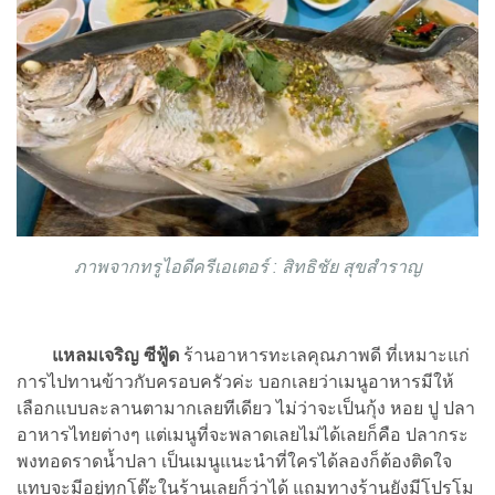
ภาพจากทรูไอดีครีเอเตอร์ : สิทธิชัย สุขสำราญ
แหลมเจริญ ซีฟู้ด
ร้านอาหารทะเลคุณภาพดี ที่เหมาะแก่
การไปทานข้าวกับครอบครัวค่ะ บอกเลยว่าเมนูอาหารมีให้
เลือกแบบละลานตามากเลยทีเดียว ไม่ว่าจะเป็นกุ้ง หอย ปู ปลา
อาหารไทยต่างๆ แต่เมนูที่จะพลาดเลยไม่ได้เลยก็คือ ปลากระ
พงทอดราดน้ำปลา เป็นเมนูแนะนำที่ใครได้ลองก็ต้องติดใจ
แทบจะมีอยู่ทุกโต๊ะในร้านเลยก็ว่าได้ แถมทางร้านยังมีโปรโม