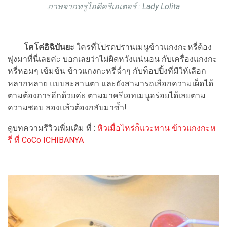
ภาพจากทรูไอดีครีเอเตอร์ :
Lady Lolita
โคโค่อิฉิบันยะ
ใครที่โปรดปรานเมนูข้าวแกงกะหรี่ต้อง
พุ่งมาที่นี่เลยค่ะ บอกเลยว่าไม่ผิดหวังแน่นอน กับเครื่องแกงกะ
หรี่หอมๆ เข้มข้น ข้าวแกงกะหรี่ฉ่ำๆ กับท็อปปิ้งที่มีให้เลือก
หลากหลาย แบบละลานตา และยังสามารถเลือกความเผ็ดได้
ตามต้องการอีกด้วยค่ะ ตามมาครีเอทเมนูอร่อยได้เลยตาม
ความชอบ ลองแล้วต้องกลับมาซ้ำ!
ดูบทความรีวิวเพิ่มเติม ที่ :
หิวเมื่อไหร่ก็แวะทาน ข้าวแกงกะห
รี่ ที่ CoCo ICHIBANYA