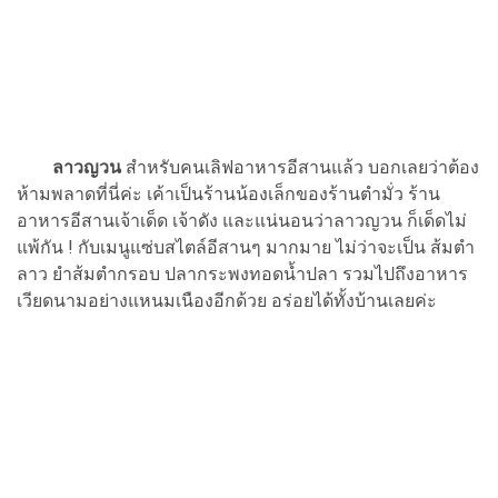
ลาวญวน
สำหรับคนเลิฟอาหารอีสานแล้ว บอกเลยว่าต้อง
ห้ามพลาดที่นี่ค่ะ เค้าเป็นร้านน้องเล็กของร้านตำมั่ว ร้าน
อาหารอีสานเจ้าเด็ด เจ้าดัง และแน่นอนว่าลาวญวน ก็เด็ดไม่
แพ้กัน ! กับเมนูแซ่บสไตล์อีสานๆ มากมาย ไม่ว่าจะเป็น ส้มตำ
ลาว ยำส้มตำกรอบ ปลากระพงทอดน้ำปลา รวมไปถึงอาหาร
เวียดนามอย่างแหนมเนืองอีกด้วย อร่อยได้ทั้งบ้านเลยค่ะ