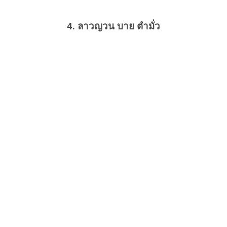
4. ลาวญวน บาย ตำมั่ว