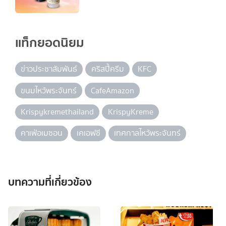
แท็กยอดนิยม
ข่าวประชาสัมพันธ์
คริสปี้ครีม
KFC
ขนมไหว้พระจันทร์
CafeAmazon
Krispykremethailand
KrispyKreme
คาเฟ่อเมซอน
เคเอฟซี
เทศกาลไหว้พระจันทร์
บทความที่เกี่ยวข้อง