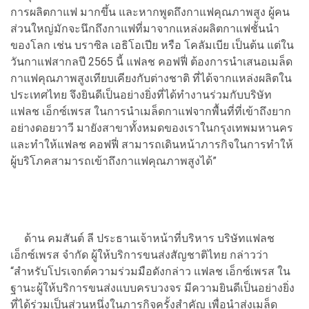
การผลิตกาแฟ มากขึ้น และหากพูดถึงกาแฟคุณภาพสูง ผู้คน
ส่วนใหญ่มักจะนึกถึงกาแฟที่มาจากแหล่งผลิตกาแฟชั้นนำ
ของโลก เช่น บราซิล เอธิโอเปีย หรือ โคลัมเบีย เป็นต้น แต่ใน
วันกาแฟสากลปี 2565 นี้ แฟลช คอฟฟี่ ต้องการนำเสนอเมล็ด
กาแฟคุณภาพสูงเทียบเคียงกับต่างชาติ ที่ได้จากแหล่งผลิตใน
ประเทศไทย จึงยินดีเป็นอย่างยิ่งที่ได้ทำงานร่วมกับบริษัท
แฟลช เอ็กซ์เพรส ในการนำเมล็ดกาแฟจากพื้นที่ที่เข้าถึงยาก
อย่างดอยวาวี มายังสาขาทั้งหมดของเราในกรุงเทพมหานคร
และทำให้แฟลช คอฟฟี่ สามารถเดินหน้าภารกิจในการทำให้
ผู้บริโภคสามารถเข้าถึงกาแฟคุณภาพสูงได้”
ด้าน คมสันต์ ลี ประธานเจ้าหน้าที่บริหาร บริษัทแฟลช
เอ็กซ์เพรส จำกัด ผู้ให้บริการขนส่งสัญชาติไทย กล่าวว่า
“สำหรับโปรเจกต์ความร่วมมือดังกล่าว แฟลช เอ็กซ์เพรส ใน
ฐานะผู้ให้บริการขนส่งแบบครบวงจร มีความยินดีเป็นอย่างยิ่ง
ที่ได้ร่วมเป็นส่วนหนึ่งในภารกิจครั้งสำคัญ เพื่อนำส่งเมล็ด