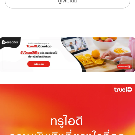
ดูเพิ่มเติม