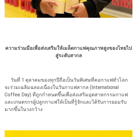
ความร่วมมือเพื่อส่งเสริมให้เมล็ดกาแฟคุณภาพสูงของไทยไป
สู่ระดับสากล
วันที่ 1 ตุลาคมของทุกปีถือเป็นวันพิเศษที่คอกาแฟทั่วโลก
จะร่วมเฉลิมฉลองเนื่องในวันกาแฟสากล (International
Coffee Day) ที่ถูกกำหนดขึ้นเพื่อส่งเสริมอุตสาหกรรมกาแฟ
และเกษตรกรผู้ปลูกกาแฟให้เป็นที่รู้จักและได้รับการยอมรับ
มากขึ้นในวงกว้าง