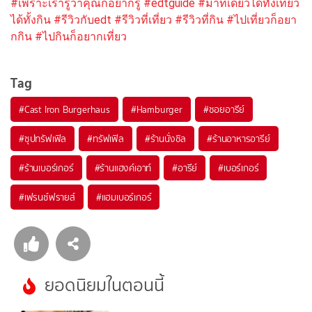
#เพราะเรารู้ว่าคุณก็อยากรู้
#edtguide
#มาที่เดียวได้ทั้งเที่ยว
ได้ทั้งกิน
#รีวิวกับedt
#รีวิวที่เที่ยว
#รีวิวที่กิน
#ไปเที่ยวก็อยา
กกิน
#ไปกินก็อยากเที่ยว
Tag
#
Cast Iron Burgerhaus
#
Hamburger
#
ซอยอารีย์
#
ซุปทรัฟเฟิล
#
ทรัฟเฟิล
#
ร้านนั่งชิล
#
ร้านอาหารอารีย์
#
ร้านเบอร์เกอร์
#
ร้านแฮงค์เอาท์
#
อารีย์
#
เบอร์เกอร์
#
เฟรนช์ฟรายส์
#
แฮมเบอร์เกอร์
ยอดนิยมในตอนนี้