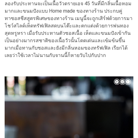
ลองรับประทานจะเป็นเนื้อวัวดรายเอจ 45 วันที่มีกลิ่นเนื้อหอม
มากและขนมปังแบบ Home made ของทางร้าน ประกบคู่
ทาซอสชีสสูตรพิเศษของทางร้าน เมนูนี้จะถูกเสิร์ฟด้วยการมา
โชว์สไลด์เห็ดทรัฟเฟิลสดบนโต๊ะและตกแต่งด้วยการพ่นทอง
สุดหรูหรา เมื่อรับประทานตัวซอสเนื้อ เห็ดและขนมปังเข้ากัน
เป็นอย่างมากรสชาติของเนื้อวัวนั้นโดดเด่นและเข้มข้นขึ้น
มากเมื่อทานกับซอสและยังมีกลิ่นหอมของทรัฟเฟิล เรียกได้
เลยว่าใช้เวลาไม่นานกับจานนี้ก็หายวับไปกับปาก