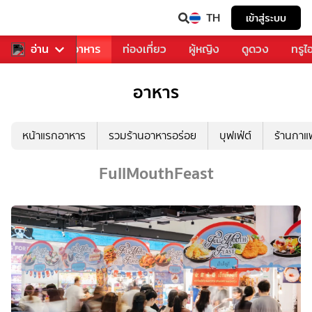
TH
เข้าสู่ระบบ
วงการเพลง
อ่าน
อาหาร
ท่องเที่ยว
ผู้หญิง
ดูดวง
ทรูไ
อาหาร
หน้าแรกอาหาร
รวมร้านอาหารอร่อย
บุฟเฟ่ต์
ร้านกา
FullMouthFeast