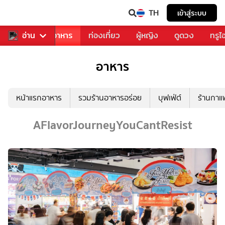
TH
เข้าสู่ระบบ
วงการเพลง
อ่าน
อาหาร
ท่องเที่ยว
ผู้หญิง
ดูดวง
ทรูไ
อาหาร
หน้าแรกอาหาร
รวมร้านอาหารอร่อย
บุฟเฟ่ต์
ร้านกา
AFlavorJourneyYouCantResist