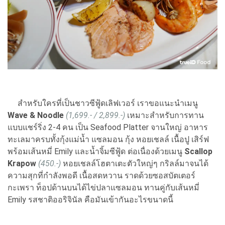
สำหรับใครที่เป็นชาวซีฟู้ดเลิฟเวอร์ เราขอแนะนำเมนู
Wave & Noodle
(1,699.- / 2,899.-)
เหมาะสำหรับการทาน
แบบแชร์ริ่ง 2-4 คน เป็น Seafood Platter จานใหญ่ อาหาร
ทะเลมาครบทั้งกุ้งแม่น้ำ แซลมอน กุ้ง หอยเชลล์ เนื้อปู เสิร์ฟ
พร้อมเส้นหมี่ Emily และน้ำจิ้มซีฟู้ด ต่อเนื่องด้วยเมนู
Scallop
Krapow
(450.-)
หอยเชลล์โฮตาเตะตัวใหญ่ๆ กริลล์มาจนได้
ความสุกที่กำลังพอดี เนื้อสดหวาน ราดด้วยซอสบัตเตอร์
กะเพรา ท็อปด้านบนได้ไข่ปลาแซลมอน ทานคู่กับเส้นหมี่
Emily รสชาติออริจินัล คือมันเข้ากันอะไรขนาดนี้