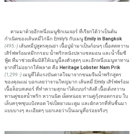
ตามมาด้วยอีกหนึ่งเมนูซิกเนเจอร์ ที่เรียกได้ว่าเป็นต้น
กำเนิดของเส้นหมี่ไก่ฉีก Emily's กับเมนู
Emily in Bangkok
(495.-)
เส้นหมี่ปูสูตรคุณย่า เนื้อปูม้ามาเป็นก้อนๆ เนื้อสดหวาน
เสิร์ฟพร้อมหมึกกรอบ น้ำพริกหนังปลาแซลมอน และน้ำจิ้มซี
ฟู้ด ที่มาช่วยเพิ่มมิติให้เมนูนี้ลงตัวสุดๆ และอีกหนึ่งเมนูหาทาน
ยากที่ไม่อยากให้พลาด คือ
Heritage Lobster Nam Prik
(1,299.-)
เมนูที่ได้แรงบันดาลใจมาจากขนมจีนน้ำพริกสูตร
ของคุณแม่ บอกเลยว่าจานใหญ่มาก เส้นหมี่ Emily เสิร์ฟพร้อม
เนื้อล็อบสเตอร์ ที่ทำความสุกมาได้แบบกำลังดี เนื้อเด้งหวาน
ทานคู่ซอสน้ำพริก หวานนิด เผ็ดหน่อย ทานคู่กุ้งทอดกรอบ ใบ
เล็บครุฑชุบแป้งทอด ไข่เป็ดยางมะตูม และผักลวกที่หั่นชิ้นมา
แบบบางๆ ละเอียดๆ บอกเลยว่าเป็นเมนูที่อร่อยจริงๆ