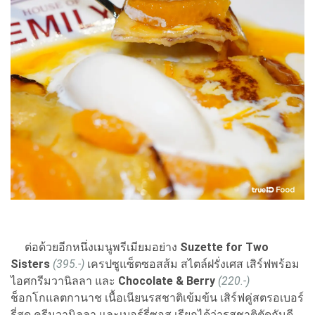
ต่อด้วยอีกหนึ่งเมนูพรีเมียมอย่าง
Suzette for Two
Sisters
(395.-)
เครปซูแซ็ตซอสส้ม สไตล์ฝรั่งเศส เสิร์ฟพร้อม
ไอศกรีมวานิลลา และ
Chocolate & Berry
(220.-)
ช็อกโกแลตกานาช เนื้อเนียนรสชาติเข้มข้น เสิร์ฟคู่สตรอเบอร์
รี่สด ครีมวานิลลา และเบอร์รี่ซอส เรียกได้ว่ารสชาติตัดกันดี