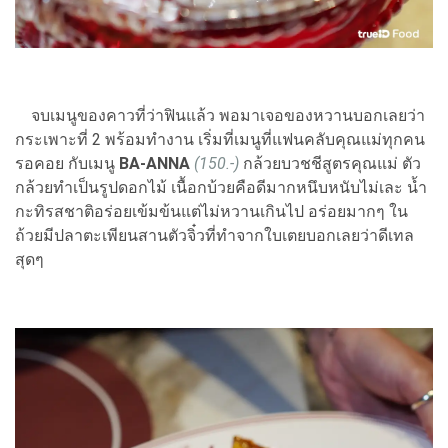
จบเมนูของคาวที่ว่าฟินแล้ว พอมาเจอของหวานบอกเลยว่า
กระเพาะที่ 2 พร้อมทำงาน เริ่มที่เมนูที่แฟนคลับคุณแม่ทุกคน
รอคอย กับเมนู
BA-ANNA
(150.-)
กล้วยบวชชีสูตรคุณแม่ ตัว
กล้วยทำเป็นรูปดอกไม้ เนื้อกบ้วยคือดีมากหนึบหนับไม่เละ น้ำ
กะทิรสชาติอร่อยเข้มข้นแต่ไม่หวานเกินไป อร่อยมากๆ ใน
ถ้วยมีปลาตะเพียนสานตัวจิ๋วที่ทำจากใบเตยบอกเลยว่าดีเทล
สุดๆ