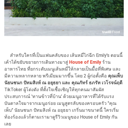
สำหรับใครที่เป็นแฟนคลับของ เส้นหมี่ไก่ฉีก Emily's ตอนนี้
เค้าได้ขยับขยายการเดินทางมาสู่
House of Emily
ร้าน
อาหารไทย ที่ยกระดับเมนูเส้นหมี่ให้กลายเป็นมื้อที่พิเศษ และ
มีความหลากหลาย พรีเมียมมากขึ้น โดย 2 ผู้ก่อตั้งคือ
คุณเพ็บ
นัยนชนก ปัทมสิงห์ ณ อยุธยา และ คุณภัทร์ ธภรัท เวโรจน์ฤดี
TikToker ผู้โด่งดัง ที่ตั้งใจเชื้อเชิญให้ทุกคนมาสัมผัส
ประสบการณ์ 'ทานข้าวที่บ้าน' ด้วยเมนูอาหารที่ได้รับแรง
บันดาลใจมาจากเมนูอร่อย เมนูสูตรลับของครอบครัว "คุณ
เพ็บ" นัยนชนก ปัทมสิงห์ ณ อยุธยา เกริ่นมาขนาดนี้ ใครเริ่ม
ท้องร้องแล้วก็ตามเรามาดูรีวิวเมนูของ House of Emily กัน
เลย