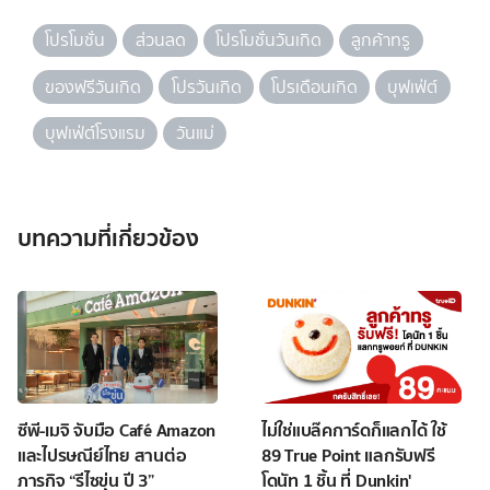
โปรโมชั่น
ส่วนลด
โปรโมชั่นวันเกิด
ลูกค้าทรู
ของฟรีวันเกิด
โปรวันเกิด
โปรเดือนเกิด
บุฟเฟ่ต์
บุฟเฟ่ต์โรงแรม
วันแม่
บทความที่เกี่ยวข้อง
ซีพี-เมจิ จับมือ Café Amazon
ไม่ใช่แบล๊คการ์ดก็แลกได้ ใช้
และไปรษณีย์ไทย สานต่อ
89 True Point แลกรับฟรี
ภารกิจ “รีไซขุ่น ปี 3”
โดนัท 1 ชิ้น ที่ Dunkin'