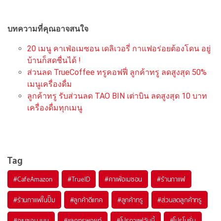
บทความที่คุณอาจสนใจ
20 เมนู คาเฟ่อเมซอน เดลิเวอรี่ กาแฟอร่อยต้องโดน อยู่
บ้านก็สดชื่นได้ !
ส่วนลด TrueCoffee ทรูคอฟฟี่ ลูกค้าทรู ลดสูงสุด 50%
เมนูเครื่องดื่ม
ลูกค้าทรู รับส่วนลด TAO BIN เต่าบิน ลดสูงสุด 10 บาท
เครื่องดื่มทุกเมนู
Tag
#
CafeAmazon
#
TrueID
#
คาเฟ่อเมซอน
#
ร้านกาแฟ
#
ร้านกาแฟในปั๊ม
#
ลูกค้าดีแทค
#
ลูกค้าทรู
#
ส่วนลดลูกค้าทรู
#
อเมซอน เมนู
#
แลกทรูพอยท์
#
โปรกาแฟวันนี้
#
โปรโมชั่น