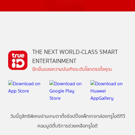
THE NEXT WORLD-CLASS SMART
ENTERTAINMENT
อีกขั้นของความบันเทิงระดับโลกตรงใจคุณ
วันนี้
ดู
สิทธิพิเศษ
อ่าน
เกม
ตาตั้ง
ช้อปปิ้ง
แพ็กเกจ
กล่องทรูไอดีทีวี
คอมมูนิตี้
บริการช่วยเหลือทรูไอดี