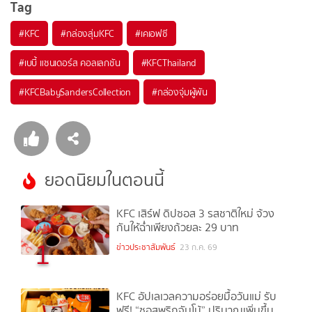
Tag
#
KFC
#
กล่องสุ่มKFC
#
เคเอฟซี
#
เบบี้ แซนเดอร์ส คอลเลกชัน
#
KFCThailand
#
KFCBabySandersCollection
#
กล่องจุ่มผู้พัน
ยอดนิยมในตอนนี้
KFC เสิร์ฟ ดิปซอส 3 รสชาติใหม่ จ้วง
กันให้ฉ่ำเพียงถ้วยละ 29 บาท
1
ข่าวประชาสัมพันธ์
23 ก.ค. 69
KFC อัปเลเวลความอร่อยมื้อวันแม่ รับ
ฟรี! “ซอสพริกจัมโบ้” ปริมาณเพิ่มขึ้น