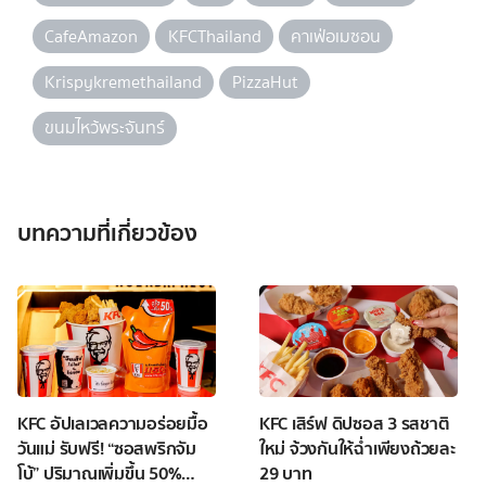
CafeAmazon
KFCThailand
คาเฟ่อเมซอน
Krispykremethailand
PizzaHut
ขนมไหว้พระจันทร์
บทความที่เกี่ยวข้อง
KFC อัปเลเวลความอร่อยมื้อ
KFC เสิร์ฟ ดิปซอส 3 รสชาติ
วันแม่ รับฟรี! “ซอสพริกจัม
ใหม่ จ้วงกันให้ฉ่ำเพียงถ้วยละ
โบ้” ปริมาณเพิ่มขึ้น 50%
29 บาท