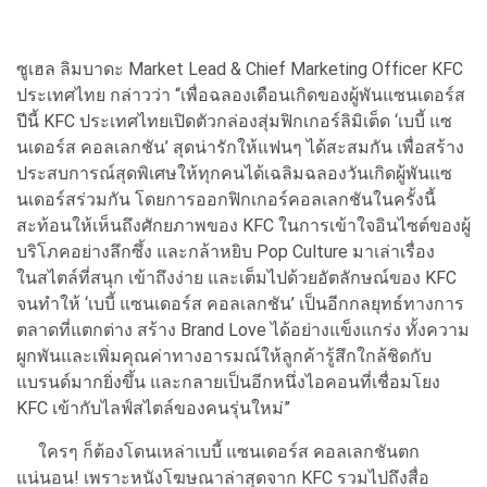
ซูเฮล ลิมบาดะ Market Lead & Chief Marketing Officer KFC
ประเทศไทย กล่าวว่า “เพื่อฉลองเดือนเกิดของผู้พันแซนเดอร์ส
ปีนี้ KFC ประเทศไทยเปิดตัวกล่องสุ่มฟิกเกอร์ลิมิเต็ด ‘เบบี้ แซ
นเดอร์ส คอลเลกชัน’ สุดน่ารักให้แฟนๆ ได้สะสมกัน เพื่อสร้าง
ประสบการณ์สุดพิเศษให้ทุกคนได้เฉลิมฉลองวันเกิดผู้พันแซ
นเดอร์สร่วมกัน โดยการออกฟิกเกอร์คอลเลกชันในครั้งนี้
สะท้อนให้เห็นถึงศักยภาพของ KFC ในการเข้าใจอินไซต์ของผู้
บริโภคอย่างลึกซึ้ง และกล้าหยิบ Pop Culture มาเล่าเรื่อง
ในสไตล์ที่สนุก เข้าถึงง่าย และเต็มไปด้วยอัตลักษณ์ของ KFC
จนทำให้ ‘เบบี้ แซนเดอร์ส คอลเลกชัน’ เป็นอีกกลยุทธ์ทางการ
ตลาดที่แตกต่าง สร้าง Brand Love ได้อย่างแข็งแกร่ง ทั้งความ
ผูกพันและเพิ่มคุณค่าทางอารมณ์ให้ลูกค้ารู้สึกใกล้ชิดกับ
แบรนด์มากยิ่งขึ้น และกลายเป็นอีกหนึ่งไอคอนที่เชื่อมโยง
KFC เข้ากับไลฟ์สไตล์ของคนรุ่นใหม่”
ใครๆ ก็ต้องโดนเหล่าเบบี้ แซนเดอร์ส คอลเลกชันตก
แน่นอน! เพราะหนังโฆษณาล่าสุดจาก KFC รวมไปถึงสื่อ