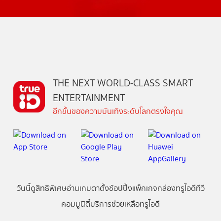
THE NEXT WORLD-CLASS SMART
ENTERTAINMENT
อีกขั้นของความบันเทิงระดับโลกตรงใจคุณ
วันนี้
ดู
สิทธิพิเศษ
อ่าน
เกม
ตาตั้ง
ช้อปปิ้ง
แพ็กเกจ
กล่องทรูไอดีทีวี
คอมมูนิตี้
บริการช่วยเหลือทรูไอดี