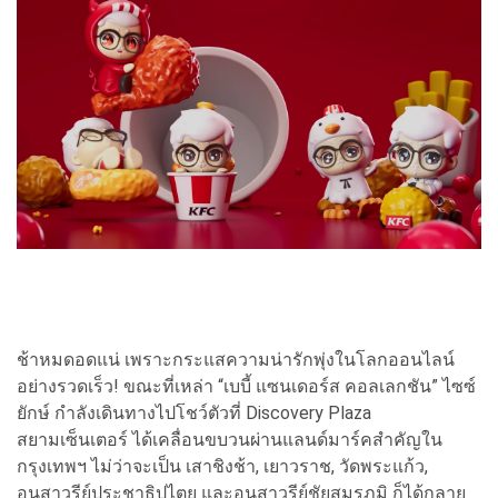
ช้าหมดอดแน่ เพราะกระแสความน่ารักพุ่งในโลกออนไลน์
อย่างรวดเร็ว! ขณะที่เหล่า “เบบี้ แซนเดอร์ส คอลเลกชัน” ไซซ์
ยักษ์ กำลังเดินทางไปโชว์ตัวที่ Discovery Plaza
สยามเซ็นเตอร์ ได้เคลื่อนขบวนผ่านแลนด์มาร์คสำคัญใน
กรุงเทพฯ ไม่ว่าจะเป็น เสาชิงช้า, เยาวราช, วัดพระแก้ว,
อนุสาวรีย์ประชาธิปไตย และอนุสาวรีย์ชัยสมรภูมิ ก็ได้กลาย