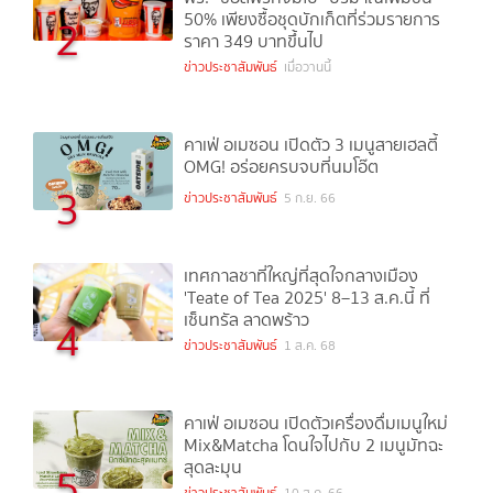
50% เพียงซื้อชุดบักเก็ตที่ร่วมรายการ
2
ราคา 349 บาทขึ้นไป
ข่าวประชาสัมพันธ์
เมื่อวานนี้
คาเฟ่ อเมซอน เปิดตัว 3 เมนูสายเฮลตี้
OMG! อร่อยครบจบที่นมโอ๊ต
3
ข่าวประชาสัมพันธ์
5 ก.ย. 66
เทศกาลชาที่ใหญ่ที่สุดใจกลางเมือง
'Teate of Tea 2025' 8–13 ส.ค.นี้ ที่
เซ็นทรัล ลาดพร้าว
4
ข่าวประชาสัมพันธ์
1 ส.ค. 68
คาเฟ่ อเมซอน เปิดตัวเครื่องดื่มเมนูใหม่
Mix&Matcha โดนใจไปกับ 2 เมนูมัทฉะ
สุดละมุน
5