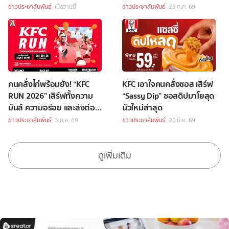
เพียงซื้อชุดบักเก็ตที่ร่วม
ข่าวประชาสัมพันธ์
เมื่อวานนี้
ข่าวประชาสัมพันธ์
23 ก.ค. 69
รายการราคา 349 บาทขึ้นไป
คนคลั่งไก่พร้อมยัง! “KFC
KFC เอาใจคนคลั่งซอส เสิร์ฟ
RUN 2026” เสิร์ฟทั้งความ
“Sassy Dip” ซอสดิปมาโยสุด
มันส์ ความอร่อย และส่งต่อ
นัวใหม่ล่าสุด
โอกาสให้เด็กนอกระบบการ
ข่าวประชาสัมพันธ์
3 ก.ค. 69
ข่าวประชาสัมพันธ์
20 มิ.ย. 69
ศึกษา
ดูเพิ่มเติม