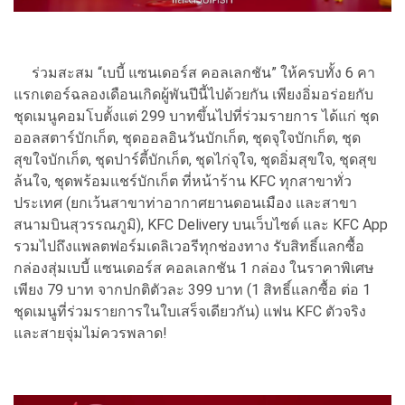
ร่วมสะสม “เบบี้ แซนเดอร์ส คอลเลกชัน” ให้ครบทั้ง 6 คา
แรกเตอร์ฉลองเดือนเกิดผู้พันปีนี้ไปด้วยกัน เพียงอิ่มอร่อยกับ
ชุดเมนูคอมโบตั้งแต่ 299 บาทขึ้นไปที่ร่วมรายการ ได้แก่ ชุด
ออลสตาร์บักเก็ต, ชุดออลอินวันบักเก็ต, ชุดจุใจบักเก็ต, ชุด
สุขใจบักเก็ต, ชุดปาร์ตี้บักเก็ต, ชุดไก่จุใจ, ชุดอิ่มสุขใจ, ชุดสุข
ล้นใจ, ชุดพร้อมแชร์บักเก็ต ที่หน้าร้าน KFC ทุกสาขาทั่ว
ประเทศ (ยกเว้นสาขาท่าอากาศยานดอนเมือง และสาขา
สนามบินสุวรรณภูมิ), KFC Delivery บนเว็บไซต์ และ KFC App
รวมไปถึงแพลตฟอร์มเดลิเวอรีทุกช่องทาง รับสิทธิ์แลกซื้อ
กล่องสุ่มเบบี้ แซนเดอร์ส คอลเลกชัน 1 กล่อง ในราคาพิเศษ
เพียง 79 บาท จากปกติตัวละ 399 บาท (1 สิทธิ์แลกซื้อ ต่อ 1
ชุดเมนูที่ร่วมรายการในใบเสร็จเดียวกัน) แฟน KFC ตัวจริง
และสายจุ่มไม่ควรพลาด!