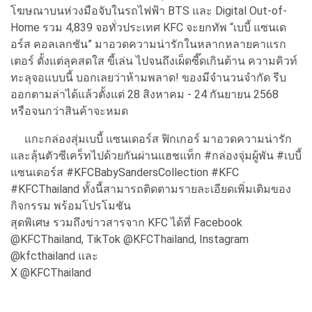
โฆษณาบนห่วงมือจับในรถไฟฟ้า BTS และ Digital Out-of-
Home รวม 4,839 จอทั่วประเทศ KFC จะยกทัพ “เบบี้ แซนเด
อร์ส คอลเลกชัน” มาอวดความน่ารักในหลากหลายคาแรก
เตอร์ ตั้งแต่ลุคสดใส ขี้เล่น ไปจนถึงเผ็ดซี๊ดเกินต้าน ความคิวท์
ทะลุจอแบบนี้ บอกเลยว่าห้ามพลาด! ของมีจำนวนจำกัด รีบ
ออกตามล่าได้แล้วตั้งแต่ 28 สิงหาคม - 24 กันยายน 2568
หรือจนกว่าสินค้าจะหมด
แกะกล่องสุ่มเบบี้ แซนเดอร์ส ฟิกเกอร์ มาอวดความน่ารัก
และลุ้นตัวซีเคร็ทไปด้วยกันผ่านแฮชแท็ก #กล่องจุ่มผู้พัน #เบบี้
แซนเดอร์ส #KFCBabySandersCollection #KFC
#KFCThailand ทั้งนี้สามารถติดตามรายละเอียดเพิ่มเติมของ
กิจกรรม พร้อมโปรโมชัน
สุดพิเศษ รวมถึงข่าวสารจาก KFC ได้ที่ Facebook
@KFCThailand, TikTok @KFCThailand, Instagram
@kfcthailand และ
X @KFCThailand