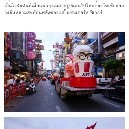
เป็นไวรัลทันทีเมื่อแฟนๆ แห่ถ่ายรูปและอัปโหลดลงโซเชียลอย่
างล้นหลามสะท้อนพลังของเบบี้ แซนเดอร์ส ฟีเวอร์