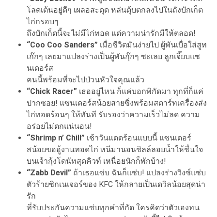
โลดเต้นอยู่ดีๆ เผลอสะดุด หล่นตุ้บตกลงไปในถังบักเก็ต
ไก่กรอบๆ
ถึงบักเก็ตนี้จะไม่มีไก่ทอด แต่ความน่ารักมีให้ตลอด!
“Coo Coo Sanders”
เมื่อชีวิตมันง่ายไป ผู้พันเบื่อใส่สูท
เก๊กๆ เลยมาแปลงร่างเป็นผู้พันกุ๊กๆ ซะเลย ลูกเจี๊ยบแซ
นเดอร์ส
คนนี้พร้อมที่จะไปป่วนหัวใจคุณแล้ว
“Chick Racer”
เธออยู่ไหน ก็แค่บอกพิกัดมา ทุกที่ก็แค่
ปากซอย! แซนเดอร์สน้อยสายซิ่งพร้อมสตาร์ทเครื่องส่ง
ไก่ทอดร้อนๆ ให้ทันที รับรองว่าความเร็วไม่ลด ความ
อร่อยไม่ตกแน่นอน!
“Shrimp n’ Chill”
เช้าวันแดดร้อนแบบนี้ แซนเดอร์
สน้อยขออู้งานทอดไก่ หนีมานอนชิลล์ลอยน้ำให้ชื่นใจ
บนเจ้ากุ้งโดนัทสุดคิวท์ เหนื่อยนักก็พักบ้าง!
“Zabb Devil”
ถ้าเธอแซ่บ ฉันก็แซ่บ! แปลงร่างวิงซ์แซ่บ
ตัวร้ายซิกเนเจอร์ของ KFC ให้กลายเป็นเดวิลน้อยสุดน่า
รัก
ที่รับประกันความแซ่บทุกคำที่กัด ใครคิดว่าตัวเองทน