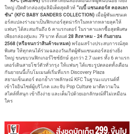
KFC (เคเอฟซี)
ประเทศไทยฉลองเดือนเกิดผู้พันปีนี้อย่างยิ่ง
ใหญ่ เปิดตัวกล่องสุ่มลิมิเต็ดสุดคิวท์
“เบบี้ แซนเดอร์ส คอลเลก
ชัน” (KFC BABY SANDERS COLLECTION)
เมื่อผู้พันแซนเด
อร์สแปลงร่างมาเป็นฟิกเกอร์สุดน่ารักในหลากหลายลุคให้
แฟนๆ ได้สะสมกันถึง 6 คาแรกเตอร์ ในราคาแลกซื้อสุดพิเศษ
เพียงกล่องสุ่มละ 79 บาท ตั้งแต่
28 สิงหาคม - 24 กันยายน
2568 (หรือจนกว่าสินค้าจะหมด)
พร้อมสร้างประสบการณ์สุด
พิเศษ ให้ทุกคนได้ร่วมฉลองวันเกิดผู้พันแซนเดอร์สอย่างยิ่ง
ใหญ่ ขนขบวนฟิกเกอร์ไซซ์ยักษ์ สูงกว่า 2.7 เมตร ทั้ง 6 คาแรก
เตอร์เดินสายโชว์ตัวทั่วกรุง ให้แฟนๆ ได้แชะรูปตลอดทั้งเดือน
กันยายนนี้เก็บโมเมนต์เริ่มที่แรก Discovery Plaza
สยามเซ็นเตอร์ ตอกย้ำภาพลักษณ์ KFC ในฐานะแบรนด์ที่
เข้าใจอินไซต์ผู้บริโภค และจับ Pop Culture มาตีความใน
สไตล์ที่สนุก เข้าถึงง่าย และเต็มไปด้วยเอกลักษณ์ที่ไม่เหมือน
ใคร