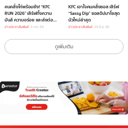
คนคลั่งไก่พร้อมยัง! “KFC
KFC เอาใจคนคลั่งซอส เสิร์ฟ
RUN 2026” เสิร์ฟทั้งความ
“Sassy Dip” ซอสดิปมาโยสุด
มันส์ ความอร่อย และส่งต่อ
นัวใหม่ล่าสุด
โอกาสให้เด็กนอกระบบการ
ข่าวประชาสัมพันธ์
3 ก.ค. 69
ข่าวประชาสัมพันธ์
20 มิ.ย. 69
ศึกษา
ดูเพิ่มเติม