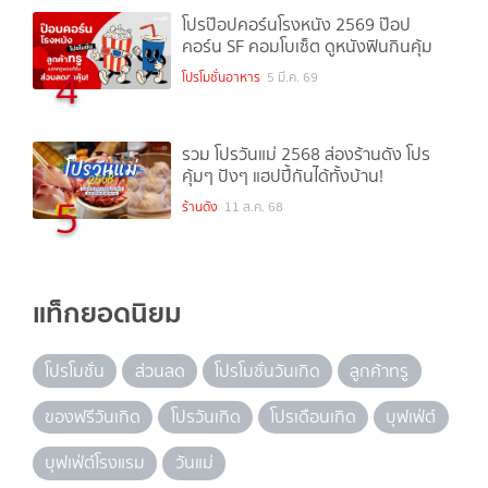
โปรป๊อปคอร์นโรงหนัง 2569 ป๊อป
คอร์น SF คอมโบเซ็ต ดูหนังฟินกินคุ้ม
4
โปรโมชั่นอาหาร
5 มี.ค. 69
รวม โปรวันแม่ 2568 ส่องร้านดัง โปร
คุ้มๆ ปังๆ แฮปปี้กันได้ทั้งบ้าน!
5
ร้านดัง
11 ส.ค. 68
แท็กยอดนิยม
โปรโมชั่น
ส่วนลด
โปรโมชั่นวันเกิด
ลูกค้าทรู
ของฟรีวันเกิด
โปรวันเกิด
โปรเดือนเกิด
บุฟเฟ่ต์
บุฟเฟ่ต์โรงแรม
วันแม่