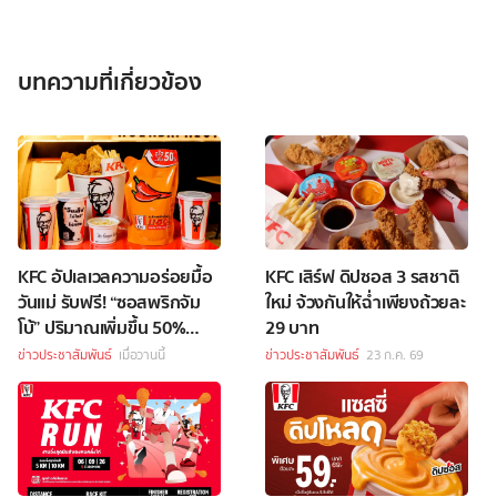
บทความที่เกี่ยวข้อง
KFC อัปเลเวลความอร่อยมื้อ
KFC เสิร์ฟ ดิปซอส 3 รสชาติ
วันแม่ รับฟรี! “ซอสพริกจัม
ใหม่ จ้วงกันให้ฉ่ำเพียงถ้วยละ
โบ้” ปริมาณเพิ่มขึ้น 50%
29 บาท
เพียงซื้อชุดบักเก็ตที่ร่วม
ข่าวประชาสัมพันธ์
เมื่อวานนี้
ข่าวประชาสัมพันธ์
23 ก.ค. 69
รายการราคา 349 บาทขึ้นไป