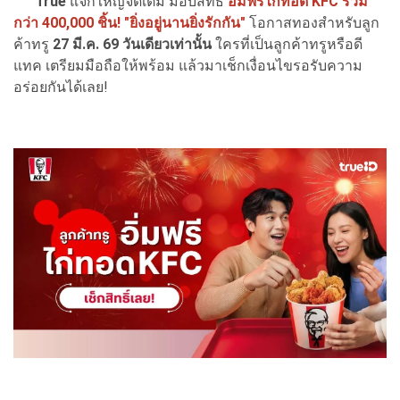
True
แจกใหญ่จัดเต็ม มอบสิทธิ์
อิ่มฟรีไก่ทอด KFC รวม
กว่า 400,000 ชิ้น! "ยิ่งอยู่นานยิ่งรักกัน"
โอกาสทองสำหรับลูก
ค้าทรู
27 มี.ค. 69 วันเดียวเท่านั้น
ใครที่เป็นลูกค้าทรูหรือดี
แทค เตรียมมือถือให้พร้อม แล้วมาเช็กเงื่อนไขรอรับความ
อร่อยกันได้เลย!