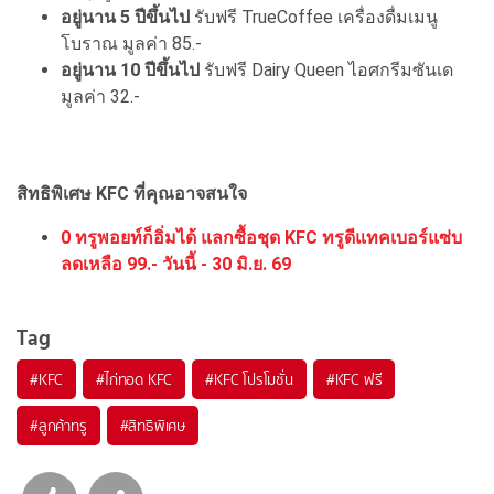
อยู่นาน 5 ปีขึ้นไป
รับฟรี TrueCoffee เครื่องดื่มเมนู
โบราณ มูลค่า 85.-
อยู่นาน 10 ปีขึ้นไป
รับฟรี Dairy Queen ไอศกรีมซันเด
มูลค่า 32.-
สิทธิพิเศษ KFC ที่คุณอาจสนใจ
0 ทรูพอยท์ก็อิ่มได้ แลกซื้อชุด KFC ทรูดีแทคเบอร์แซ่บ
ลดเหลือ 99.- วันนี้ - 30 มิ.ย. 69
Tag
#
KFC
#
ไก่ทอด KFC
#
KFC โปรโมชั่น
#
KFC ฟรี
#
ลูกค้าทรู
#
สิทธิพิเศษ