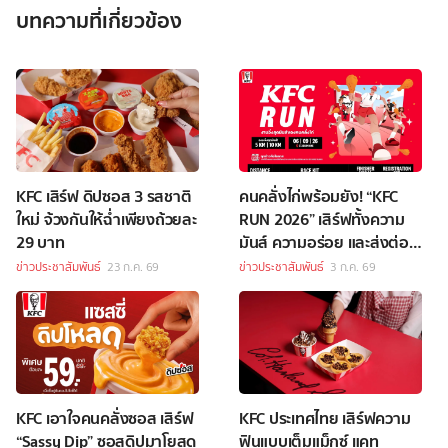
บทความที่เกี่ยวข้อง
KFC เสิร์ฟ ดิปซอส 3 รสชาติ
คนคลั่งไก่พร้อมยัง! “KFC
ใหม่ จ้วงกันให้ฉ่ำเพียงถ้วยละ
RUN 2026” เสิร์ฟทั้งความ
29 บาท
มันส์ ความอร่อย และส่งต่อ
โอกาสให้เด็กนอกระบบการ
ข่าวประชาสัมพันธ์
23 ก.ค. 69
ข่าวประชาสัมพันธ์
3 ก.ค. 69
ศึกษา
KFC เอาใจคนคลั่งซอส เสิร์ฟ
KFC ประเทศไทย เสิร์ฟความ
“Sassy Dip” ซอสดิปมาโยสุด
ฟินแบบเต็มแม็กซ์ แคท