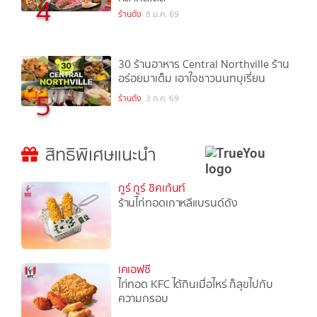
4
ร้านดัง
8 ม.ค. 69
30 ร้านอาหาร Central Northville ร้าน
อร่อยมาเต็ม เอาใจชาวนนทบุเรี่ยน
5
ร้านดัง
3 ก.ค. 69
สิทธิพิเศษแนะนำ
กูร์ กูร์ ชิคเก้นท์
ร้านไก่ทอดเกาหลีแบรนด์ดัง
เคเอฟซี
ไก่ทอด KFC ได้กินเมื่อไหร่ ก็สุขไปกับ
ความกรอบ