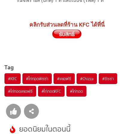
รนช์ฟรายส์ (ปกติ) 1 ที่ และเป๊ปซี่ (รีฟิล) 1 ที่
คลิกรับส่วนลดที่ร้าน KFC ได้ที่นี่
Tag
#
KFC
#
ไก่ทอดพิซซ่า
#
เคเอฟซี
#
Chizza
#
ชิซซ่า
#
ไก่ทอดเคเอฟซี
#
ไก่ทอดKFC
#
ไก่ทอด
ยอดนิยมในตอนนี้