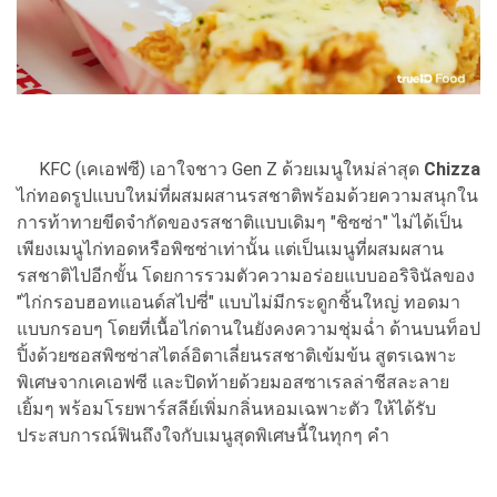
KFC (เคเอฟซี) เอาใจชาว Gen Z ด้วยเมนูใหม่ล่าสุด
Chizza
ไก่ทอดรูปแบบใหม่ที่ผสมผสานรสชาติพร้อมด้วยความสนุกใน
การท้าทายขีดจำกัดของรสชาติแบบเดิมๆ "ชิซซ่า" ไม่ได้เป็น
เพียงเมนูไก่ทอดหรือพิซซ่าเท่านั้น แต่เป็นเมนูที่ผสมผสาน
รสชาติไปอีกขั้น โดยการรวมตัวความอร่อยแบบออริจินัลของ
"ไก่กรอบฮอทแอนด์สไปซี่" แบบไม่มีกระดูกชิ้นใหญ่ ทอดมา
แบบกรอบๆ โดยที่เนื้อไก่ดานในยังคงความชุ่มฉ่ำ ด้านบนท็อป
ปิ้งด้วยซอสพิซซ่าสไตล์อิตาเลี่ยนรสชาติเข้มข้น สูตรเฉพาะ
พิเศษจากเคเอฟซี และปิดท้ายด้วยมอสซาเรลล่าชีสละลาย
เยิ้มๆ พร้อมโรยพาร์สลีย์เพิ่มกลิ่นหอมเฉพาะตัว ให้ได้รับ
ประสบการณ์ฟินถึงใจกับเมนูสุดพิเศษนี้ในทุกๆ คำ