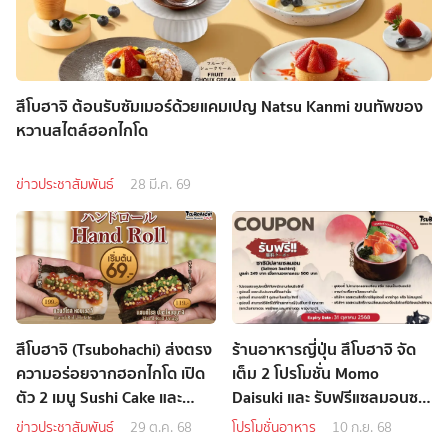
สึโบฮาจิ ต้อนรับซัมเมอร์ด้วยแคมเปญ Natsu Kanmi ขนทัพของ
หวานสไตล์ฮอกไกโด
ข่าวประชาสัมพันธ์
28 มี.ค. 69
สึโบฮาจิ (Tsubohachi) ส่งตรง
ร้านอาหารญี่ปุ่น สึโบฮาจิ จัด
ความอร่อยจากฮอกไกโด เปิด
เต็ม 2 โปรโมชั่น Momo
ตัว 2 เมนู Sushi Cake และ
Daisuki และ รับฟรีแซลมอนซา
Hand Roll
ชิมิ ต้อนรับเดือนกันยายน
ข่าวประชาสัมพันธ์
29 ต.ค. 68
โปรโมชั่นอาหาร
10 ก.ย. 68