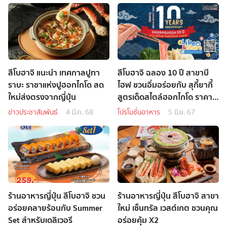
สึโบฮาจิ แนะนำ เทศกาลปูทา
สึโบฮาจิ ฉลอง 10 ปี สาขาบี
ราบะ ราชาแห่งปูฮอกไกโด สด
ไฮฟ ชวนอิ่มอร่อยกับ สุกี้ยากี้
ใหม่ส่งตรงจากญี่ปุ่น
สูตรเด็ดสไตล์ฮอกไกโด ราคา
พิเศษ
ข่าวประชาสัมพันธ์
4 มี.ค. 68
โปรโมชั่นอาหาร
5 มิ.ย. 67
ร้านอาหารญี่ปุ่น สึโบฮาจิ ชวน
ร้านอาหารญี่ปุ่น สึโบฮาจิ สาขา
อร่อยคลายร้อนกับ Summer
ใหม่ เซ็นทรัล เวสต์เกต ชวนคุณ
Set สำหรับเดลิเวอรี
อร่อยคุ้ม X2