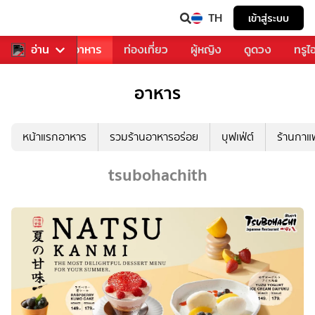
TH
เข้าสู่ระบบ
วงการเพลง
อ่าน
อาหาร
ท่องเที่ยว
ผู้หญิง
ดูดวง
ทรูไ
อาหาร
หน้าแรกอาหาร
รวมร้านอาหารอร่อย
บุฟเฟ่ต์
ร้านกา
tsubohachith