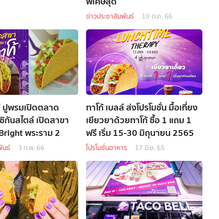
พิเศษสุด
ข่าวประชาสัมพันธ์
10 ต.ค. 66
ล์ ปูพรมเปิดตลาด
ทาโก้ เบลล์ ส่งโปรโมชั่น มื้อเที่ยง
ซิกันสไตล์ เปิดสาขา
เยียวยาด้วยทาโก้ ซื้อ 1 แถม 1
e Bright พระราม 2
ฟรี เริ่ม 15-30 มิถุนายน 2565
ันธ์
3 ก.พ. 66
โปรโมชั่นอาหาร
17 มิ.ย. 65