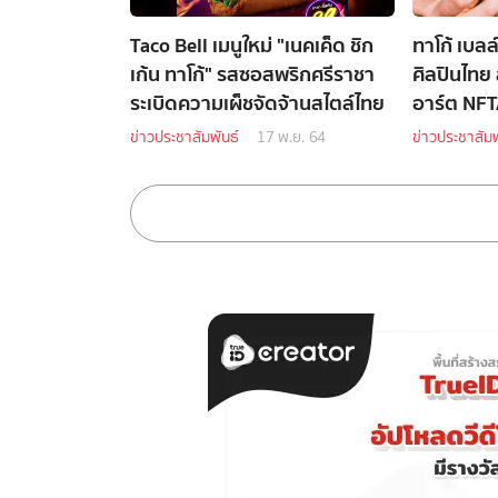
Taco Bell เมนูใหม่ "เนคเค็ด ชิก
ทาโก้ เบล
เก้น ทาโก้" รสซอสพริกศรีราชา
ศิลปินไทย 
ระเบิดความเผ็ชจัดจ้านสไตล์ไทย
อาร์ต NFT
เลกชัน
ข่าวประชาสัมพันธ์
17 พ.ย. 64
ข่าวประชาสัมพ