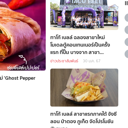
ทาโก้ เบลล์ ฉลองสาขาใหม่
โมเดลตู้คอนเทนเนอร์เป็นครั้ง
แรก ที่ปั๊ม บางจาก สาขา
รามอินทรา กม. 6.5 พร้อมแจก
ข่าวประชาสัมพันธ์
30 ม.ค. 67
ฟรี ครั้นชี่ ทาโก้ จำนวน 1,000
ชิ้น
หม่ 'Ghost Pepper
ทาโก้ เบลล์ สาขาแรกภาคใต้ จังซี
ลอน ป่าตอง ภูเก็ต จัดโปรโมชัน