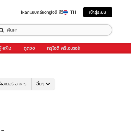
TH
เข้าสู่ระบบ
โหลดแอป
กล่องทรูไอดี ทีวี
ผู้หญิง
ดูดวง
ทรูไอดี ครีเอเตอร์
ีเอเตอร์ อาหาร
อื่นๆ