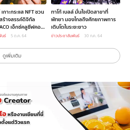
ล์ เกาะกระแส NFT ชวน
ทาโก้ เบลล์ มั่นใจเปิดสาขาที่
สร้างสรรค์ดิจิทัล
พัทยา มองไกลถึงศักยภาพการ
ACO เอ็กซ์คลูซีฟคอล
เติบโตในระยะยาว
ันธ์
5 ต.ค. 64
ข่าวประชาสัมพันธ์
30 ก.ค. 64
ดูเพิ่มเติม