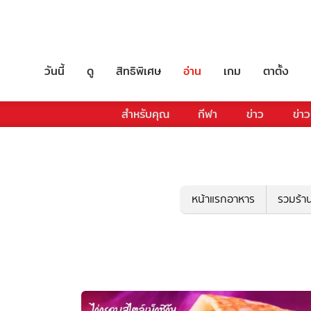
วันนี้
ดู
สิทธิพิเศษ
อ่าน
เกม
ตาตั้ง
สำหรับคุณ
กีฬา
ข่าว
ข่าว
หน้าแรกอาหาร
รวมร้า