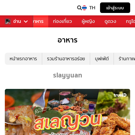
TH
เข้าสู่ระบบ
วงการเพลง
อ่าน
อาหาร
ท่องเที่ยว
ผู้หญิง
ดูดวง
ทรูไ
อาหาร
หน้าแรกอาหาร
รวมร้านอาหารอร่อย
บุฟเฟ่ต์
ร้านกา
slayyuan