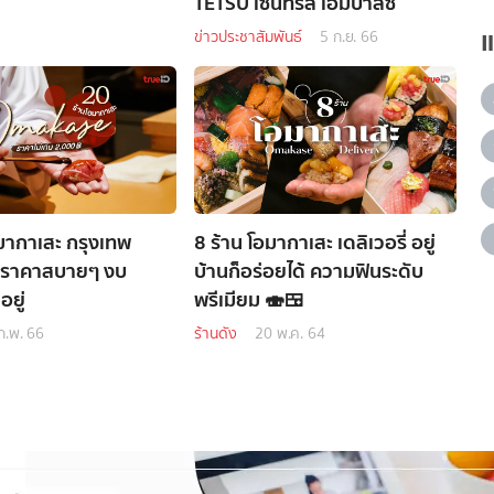
TETSU เซ็นทรัล เอ็มบาสซี่
ข่าวประชาสัมพันธ์
5 ก.ย. 66
มากาเสะ กรุงเทพ
8 ร้าน โอมากาเสะ เดลิเวอรี่ อยู่
 ราคาสบายๆ งบ
บ้านก็อร่อยได้ ความฟินระดับ
ยู่
พรีเมียม 🍣🍱
ก.พ. 66
ร้านดัง
20 พ.ค. 64