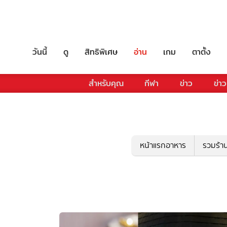
วันนี้
ดู
สิทธิพิเศษ
อ่าน
เกม
ตาตั้ง
สำหรับคุณ
กีฬา
ข่าว
ข่าว
หน้าแรกอาหาร
รวมร้า