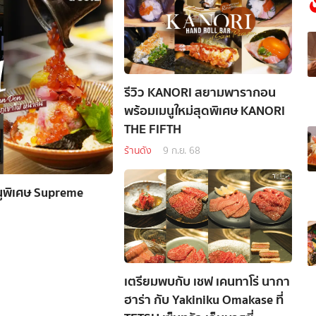
รีวิว KANORI สยามพารากอน
พร้อมเมนูใหม่สุดพิเศษ KANORI
THE FIFTH
ร้านดัง
9 ก.ย. 68
นูพิเศษ Supreme
เตรียมพบกับ เชฟ เคนทาโร่ นากา
ฮาร่า กับ Yakiniku Omakase ที่