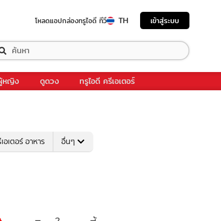
TH
เข้าสู่ระบบ
โหลดแอป
กล่องทรูไอดี ทีวี
ผู้หญิง
ดูดวง
ทรูไอดี ครีเอเตอร์
ีเอเตอร์ อาหาร
อื่นๆ