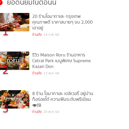
ยอดนิยมในตอนนี้
20 ร้านโอมากาเสะ กรุงเทพ
คุณภาพดี ราคาสบายๆ งบ 2,000
1
เอาอยู่
ร้านดัง
14 ก.พ. 66
รีวิว Maison Roru ร้านอาหาร
Cetral Park เมนูพิเศษ Supreme
2
Kazan Don
ร้านดัง
13 พ.ย. 68
8 ร้าน โอมากาเสะ เดลิเวอรี่ อยู่บ้าน
ก็อร่อยได้ ความฟินระดับพรีเมียม
3
🍣🍱
ร้านดัง
20 พ.ค. 64