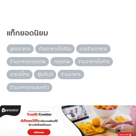
แท็กยอดนิยม
สูตรอาหาร
ร้านอาหารใกล้ฉัน
รวมร้านอาหาร
ร้านอาหารกรุงเทพ
กรุงเทพ
ร้านอาหารในห้าง
อาหารไทย
ฟู้ดทิปส์
ร้านอาหาร
ร้านอาหารครอบครัว