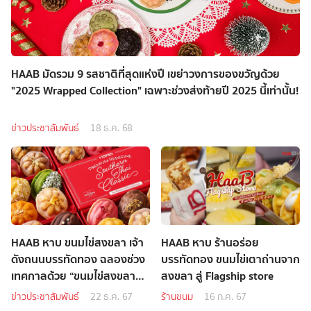
HAAB มัดรวม 9 รสชาติที่สุดแห่งปี เขย่าวงการของขวัญด้วย
"2025 Wrapped Collection" เฉพาะช่วงส่งท้ายปี 2025 นี้เท่านั้น!
ข่าวประชาสัมพันธ์
18 ธ.ค. 68
HAAB หาบ ขนมไข่สงขลา เจ้า
HAAB หาบ ร้านอร่อย
ดังถนนบรรทัดทอง ฉลองช่วง
บรรทัดทอง ขนมไข่เตาถ่านจาก
เทศกาลด้วย “ขนมไข่สงขลา
สงขลา สู่ Flagship store
พรีเมียม” Exclusive
ข่าวประชาสัมพันธ์
22 ธ.ค. 67
ร้านขนม
16 ก.ค. 67
Christmas Menu