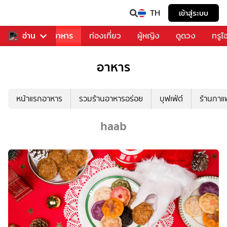
TH
เข้าสู่ระบบ
วงการเพลง
อ่าน
อาหาร
ท่องเที่ยว
ผู้หญิง
ดูดวง
ทรูไ
อาหาร
หน้าแรกอาหาร
รวมร้านอาหารอร่อย
บุฟเฟ่ต์
ร้านกา
haab