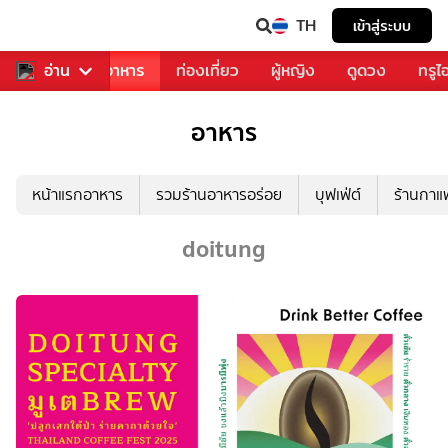
TH
เข้าสู่ระบบ
วงการเพลง
อ่าน
อาหาร
ท่องเที่ยว
ผู้หญิง
ดูดวง
ทรูไ
อาหาร
หน้าแรกอาหาร
รวมร้านอาหารอร่อย
บุฟเฟ่ต์
ร้านกา
doitung