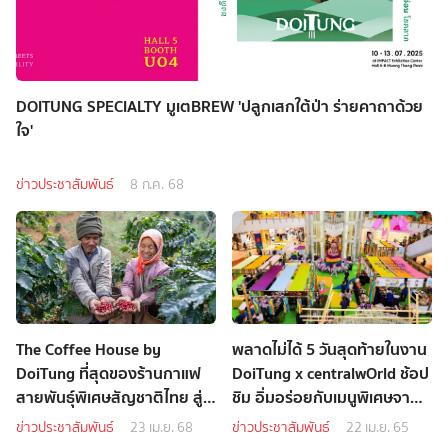
DOITUNG SPECIALTY มูเตBREW 'ปลูกเสกใต้ป่า ร่ายคาถาด้วย
ใจ'
ข่าวประชาสัมพันธ์
8 ก.ค. 68
The Coffee House by
พลาดไม่ได้ 5 วันสุดท้ายในงาน
DoiTung ที่สุดของร้านกาแฟ
DoiTung x centralwOrld ช้อป
สายพันธุ์พิเศษสัญชาติไทย สู่
ชิม อิ่มอร่อยกับเมนูพิเศษจาก
โครงการแลนด์มาร์คระดับ
ดอยตุงสู่ใจกลางเมือง
ข่าวประชาสัมพันธ์
23 เม.ย. 68
ข่าวประชาสัมพันธ์
22 เม.ย. 65
ประเทศ One Bangkok